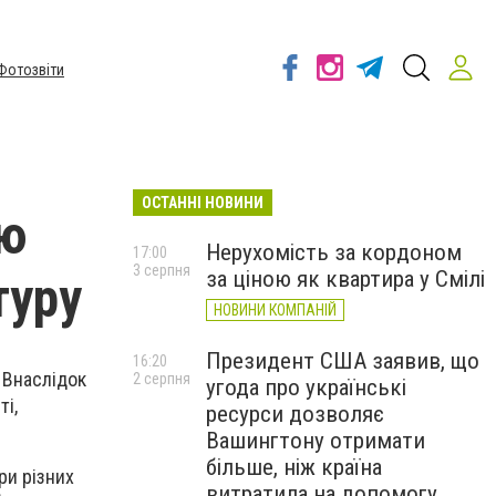
Фотозвіти
ОСТАННІ НОВИНИ
ню
Нерухомість за кордоном
17:00
3 серпня
за ціною як квартира у Смілі
туру
НОВИНИ КОМПАНІЙ
Президент США заявив, що
16:20
. Внаслідок
2 серпня
угода про українські
ті,
ресурси дозволяє
Вашингтону отримати
більше, ніж країна
ри різних
витратила на допомогу