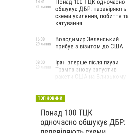
Понад 100 ТЦК одночасно
14:41
31 липня
обшукує ДБР: перевіряють
схеми ухилення, побиття та
катування
Володимир Зеленський
16:38
29 липня
прибув з візитом до США
Іран вперше після паузи
08:00
29 липня
Трампа знову запустив
ракети США на Близькому
Сході
ТОП НОВИНИ
Понад 100 ТЦК
одночасно обшукує ДБР:
перевіряють схеми