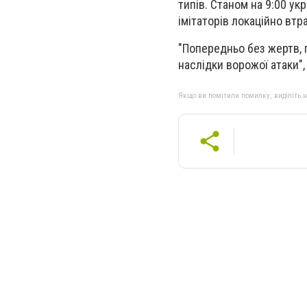
типів. Станом на 9:00 ук
імітаторів локаційно втр
"Попередньо без жертв, 
наслідки ворожої атаки",
Якщо ви помітили помилку, виділіть нео