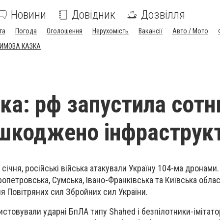
Новини
Довідник
Дозвілля
та
Погода
Оголошення
Нерухомість
Вакансії
Авто / Мото
ЗИМОВА КАЗКА
ака: рф запустила сот
шкоджено інфраструк
7 січня, російські війська атакували Україну 104-ма дронами
опетровська, Сумська, Івано-Франківська та Київська облас
 Повітряних сил Збройних сил України.
истовували ударні БпЛА типу Shahed і безпілотники-імітато