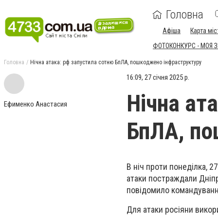
Головна
Афіша
Карта міс
ФОТОКОНКУРС - МОЯ 
Головна
Нічна атака: рф запустила сотню БпЛА, пошкоджено інфраструктуру
16:09, 27 січня 2025 р.
Нічна ат
Ефименко Анастасия
БпЛА, по
В ніч проти понеділка, 2
атаки постраждали Дніпр
повідомило командування
Для атаки росіяни викор