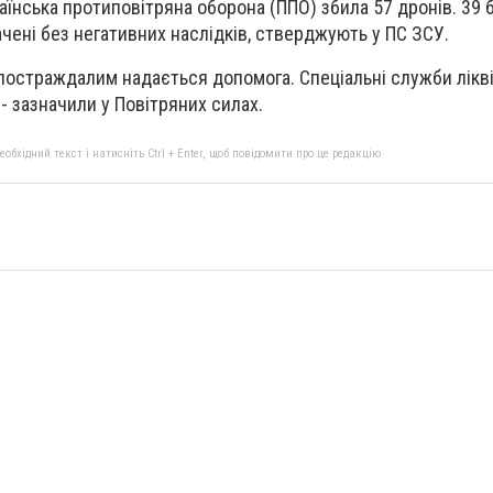
раїнська протиповітряна оборона (ППО) збила 57 дронів. 39 
ачені без негативних наслідків, стверджують у ПС ЗСУ.
постраждалим надається допомога. Спеціальні служби лікв
 - зазначили у Повітряних силах.
бхідний текст і натисніть Ctrl + Enter, щоб повідомити про це редакцію