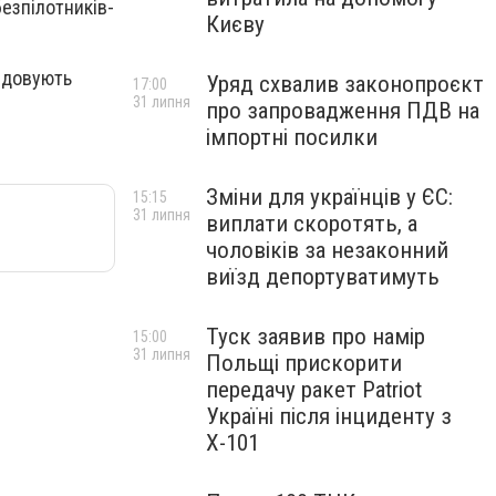
безпілотників-
Києву
ідовують
Уряд схвалив законопроєкт
17:00
31 липня
про запровадження ПДВ на
імпортні посилки
Зміни для українців у ЄС:
15:15
31 липня
виплати скоротять, а
чоловіків за незаконний
виїзд депортуватимуть
Туск заявив про намір
15:00
31 липня
Польщі прискорити
передачу ракет Patriot
Україні після інциденту з
Х-101