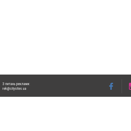
З питань реклами:
rek@citysites.ua
Допускається цитування матеріалів без отримання попередньої згоди 4733.com.ua за
систем гіперпосилання на цитовані статті не нижче другого абзацу в тексті або в я
Матеріали з плашками "Новини компаній", "Промо", "Партнерський матеріал", "Партнер
Реклама на сайті
Ф