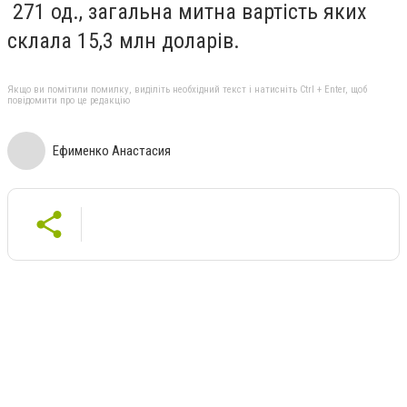
271
од., загальна митна вартість яких
склала
15,3 млн доларів
.
Якщо ви помітили помилку, виділіть необхідний текст і натисніть Ctrl + Enter, щоб
повідомити про це редакцію
Ефименко Анастасия