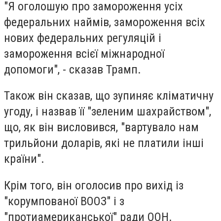
"Я оголошую про замороження усіх
федеральних наймів, замороження всіх
нових федеральних регуляцій і
замороження всієї міжнародної
допомоги", - сказав Трамп.
Також він сказав, що зупиняє кліматичну
угоду, і назвав її "зеленим шахрайством",
що, як він висловився, "вартувало нам
трильйони доларів, які не платили інші
країни".
Крім того, він оголосив про вихід із
"корумпованої ВООЗ" і з
"протиамериканської" ради ООН.