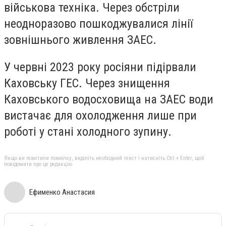
військова техніка. Через обстріли
неодноразово пошкоджувалися лінії
зовнішнього живлення ЗАЕС.
У червні 2023 року росіяни підірвали
Каховську ГЕС. Через знищення
Каховського водосховища на ЗАЕС води
вистачає для охолодження лише при
роботі у стані холодного зупину.
Якщо ви помітили помилку, виділіть необхідний текст і натисніть Ctrl + Enter, щоб
повідомити про це редакцію
Ефименко Анастасия