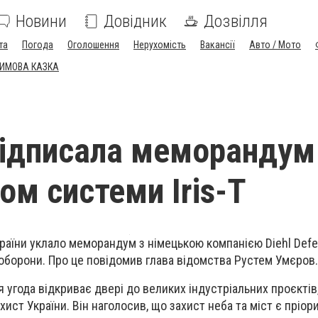
Новини
Довідник
Дозвілля
та
Погода
Оголошення
Нерухомість
Вакансії
Авто / Мото
ЗИМОВА КАЗКА
підписала меморандум 
ом системи Iris-T
раїни уклало меморандум з німецькою компанією Diehl Def
оборони. Про це повідомив глава відомства Рустем Умєров.
 угода відкриває двері до великих індустріальних проєктів,
ст України. Він наголосив, що захист неба та міст є пріори