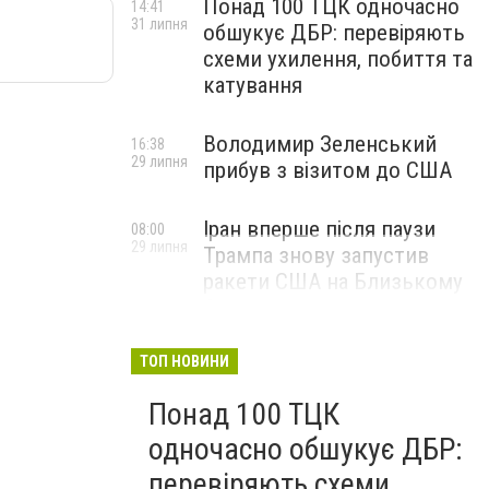
Понад 100 ТЦК одночасно
14:41
31 липня
обшукує ДБР: перевіряють
схеми ухилення, побиття та
катування
Володимир Зеленський
16:38
29 липня
прибув з візитом до США
Іран вперше після паузи
08:00
29 липня
Трампа знову запустив
ракети США на Близькому
Сході
ТОП НОВИНИ
Понад 100 ТЦК
одночасно обшукує ДБР:
перевіряють схеми