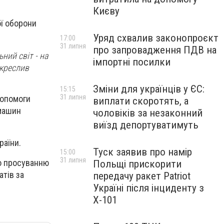
Києву
ї оборони
Уряд схвалив законопроєкт
17:00
31 липня
про запровадження ПДВ на
ний світ - на
імпортні посилки
дкреслив
Зміни для українців у ЄС:
15:15
31 липня
допомоги
виплати скоротять, а
 машин
чоловіків за незаконний
виїзд депортуватимуть
раїни.
Туск заявив про намір
15:00
31 липня
о просуванню
Польщі прискорити
атів за
передачу ракет Patriot
Україні після інциденту з
Х-101