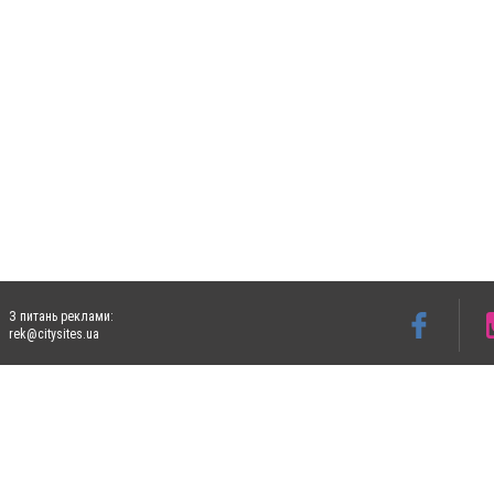
З питань реклами:
rek@citysites.ua
Допускається цитування матеріалів без отримання попередньої згоди 4733.com.ua за
систем гіперпосилання на цитовані статті не нижче другого абзацу в тексті або в я
Матеріали з плашками "Новини компаній", "Промо", "Партнерський матеріал", "Партнер
Реклама на сайті
Ф