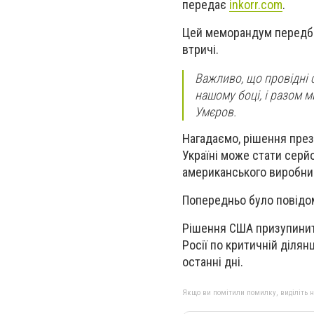
передає
inkorr.com
.
Цей меморандум передба
втричі.
Важливо, що провідні с
нашому боці, і разом 
Умєров.
Нагадаємо, рішення пре
Україні може стати серй
американського виробниц
Попередньо було повідом
Рішення США призупинит
Росії по критичній ділян
останні дні.
Якщо ви помітили помилку, виділіть нео