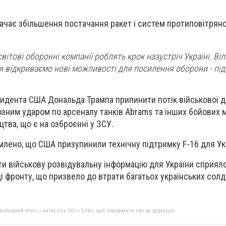
чає збільшення постачання ракет і систем протиповітряно
вітові оборонні компанії роблять крок назустріч Україні. Віль
ми відкриваємо нові можливості для посилення оборони - пі
зидента США Дональда Трампа припинити потік військової 
озним ударом по арсеналу танків Abrams та інших бойових
тва, що є на озброєнні у ЗСУ.
лено, що США призупинили технічну підтримку F-16 для Ук
и військову розвідувальну інформацію для України сприял
ці фронту, що призвело до втрати багатьох українських солд
бхідний текст і натисніть Ctrl + Enter, щоб повідомити про це редакцію