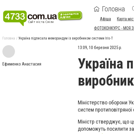
Головна
Афіша
Карта міс
ФОТОКОНКУРС - МОЯ 
Головна
Україна підписала меморандум із виробником системи Iris-T
13:09, 10 березня 2025 р.
Україна 
Ефименко Анастасия
виробник
Міністерство оборони Ук
систем протиповітряної 
Міністр стверджує, що ця
допоможуть посилити захи