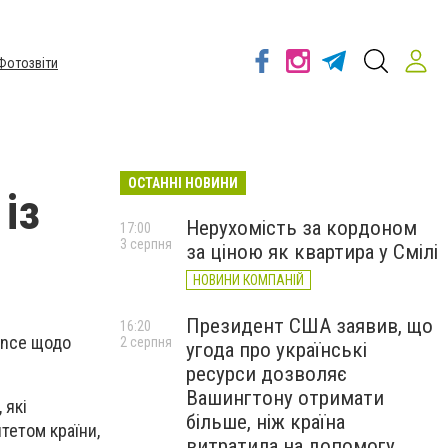
Фотозвіти
ОСТАННІ НОВИНИ
із
Нерухомість за кордоном
17:00
3 серпня
за ціною як квартира у Смілі
НОВИНИ КОМПАНІЙ
Президент США заявив, що
16:20
ence щодо
2 серпня
угода про українські
ресурси дозволяє
Вашингтону отримати
 які
більше, ніж країна
тетом країни,
витратила на допомогу