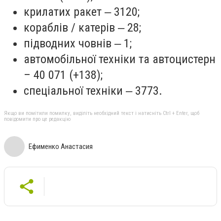
крилатих ракет ‒ 3120;
кораблів / катерів ‒ 28;
підводних човнів ‒ 1;
автомобільної техніки та автоцистерн
– 40 071 (+138);
спеціальної техніки ‒ 3773.
Якщо ви помітили помилку, виділіть необхідний текст і натисніть Ctrl + Enter, щоб
повідомити про це редакцію
Ефименко Анастасия