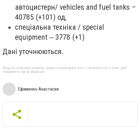
автоцистерн/ vehicles and fuel tanks –
40785 (+101) од,
спеціальна техніка / special
equipment ‒ 3778 (+1)
Дані уточнюються.
Якщо ви помітили помилку, виділіть необхідний текст і натисніть Ctrl + Enter, щоб
повідомити про це редакцію
Ефименко Анастасия