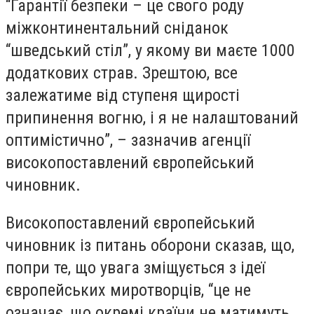
“Гарантії безпеки – це свого роду
міжконтинентальний сніданок
“шведський стіл”, у якому ви маєте 1000
додаткових страв. Зрештою, все
залежатиме від ступеня щирості
припинення вогню, і я не налаштований
оптимістично”, – зазначив агенції
високопоставлений європейський
чиновник.
Високопоставлений європейський
чиновник із питань оборони сказав, що,
попри те, що увага зміщується з ідеї
європейських миротворців, “це не
означає, що окремі країни не матимуть