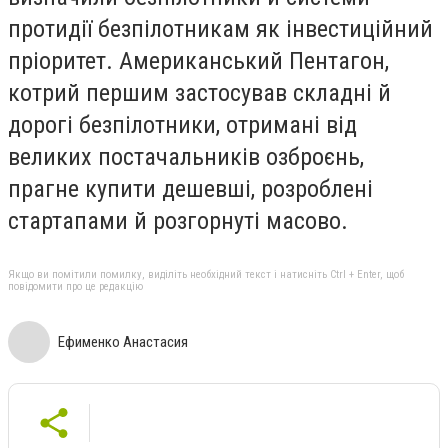
протидії безпілотникам як інвестиційний
пріоритет. Американський Пентагон,
котрий першим застосував складні й
дорогі безпілотники, отримані від
великих постачальників озброєнь,
прагне купити дешевші, розроблені
стартапами й розгорнуті масово.
Якщо ви помітили помилку, виділіть необхідний текст і натисніть Ctrl + Enter, щоб
повідомити про це редакцію
Ефименко Анастасия