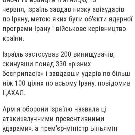
червня, Ізраїль завдав низку авіаударів
по Ірану, метою яких були об'єкти ядерної
програми Ірану і військове керівництво
країни.
Ізраїль застосував 200 винищувачів,
скинувши понад 330 «різних
боєприпасів» і завдавши ударів по більш
ніж 100 цілях по всьому Ірану, повідомив
ЦАХАЛ.
Армія оборони Ізраїлю назвала ці
атаки
«
влучними превентивними
ударами», а прем'єр-міністр Біньямін