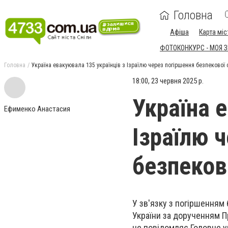
Головна
Афіша
Карта міс
ФОТОКОНКУРС - МОЯ 
Головна
Україна евакуювала 135 українців з Ізраїлю через погіршення безпекової с
18:00, 23 червня 2025 р.
Україна 
Ефименко Анастасия
Ізраїлю 
безпеково
У зв'язку з погіршенням
України за дорученням П
це
повідомляє
Головне у