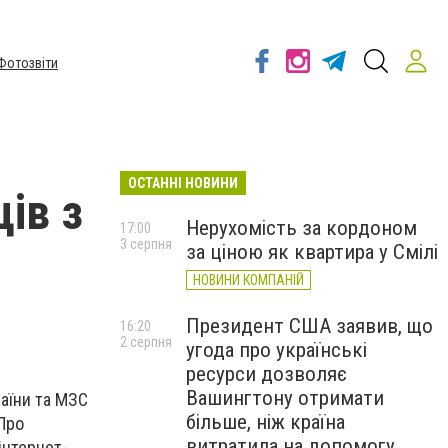
Фотозвіти
ОСТАННІ НОВИНИ
ів з
Нерухомість за кордоном
17:00
3 серпня
за ціною як квартира у Смілі
НОВИНИ КОМПАНІЙ
Президент США заявив, що
16:20
2 серпня
угода про українські
ресурси дозволяє
Вашингтону отримати
раїни та МЗС
більше, ніж країна
 Про
витратила на допомогу
інтернет-