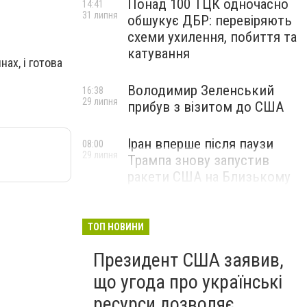
Понад 100 ТЦК одночасно
14:41
31 липня
обшукує ДБР: перевіряють
схеми ухилення, побиття та
катування
ах, і готова
Володимир Зеленський
16:38
29 липня
прибув з візитом до США
Іран вперше після паузи
08:00
29 липня
Трампа знову запустив
ракети США на Близькому
Сході
ТОП НОВИНИ
Президент США заявив,
що угода про українські
ресурси дозволяє