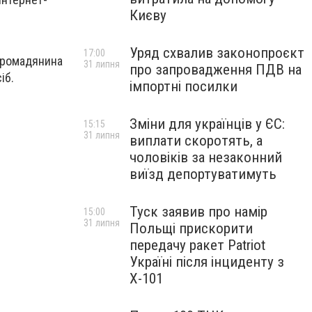
Києву
Уряд схвалив законопроєкт
17:00
 громадянина
31 липня
про запровадження ПДВ на
іб.
імпортні посилки
Зміни для українців у ЄС:
15:15
31 липня
виплати скоротять, а
чоловіків за незаконний
виїзд депортуватимуть
Туск заявив про намір
15:00
31 липня
Польщі прискорити
передачу ракет Patriot
Україні після інциденту з
Х-101