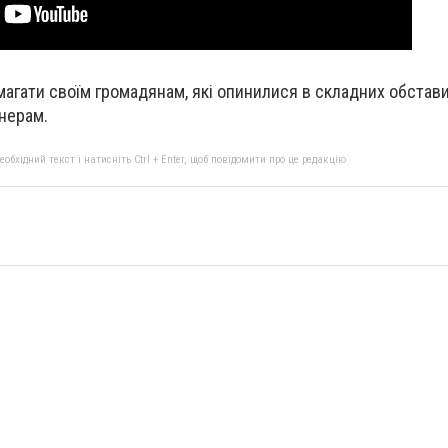
агати своїм громадянам, які опинилися в складних обставин
нерам.
бхідний текст і натисніть Ctrl + Enter, щоб повідомити про це редакцію