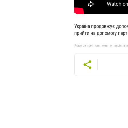
Україна продовжує допом
прийти на допомогу парт
Якщо ви помітили помилку, виділіть нео