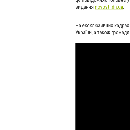
видання
novosti.dn.ua
.
На ексклюзивних кадрах 
України, а також громадя