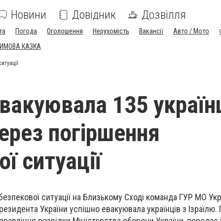
Новини
Довідник
Дозвілля
та
Погода
Оголошення
Нерухомість
Вакансії
Авто / Мото
ЗИМОВА КАЗКА
итуації
евакуювала 135 українц
через погіршення
ї ситуації
 безпекової ситуації на Близькому Сході команда ГУР МО Ук
резидента України успішно евакуювала українців з Ізраїлю.
правління розвідки Міністерства оборони України, передає 