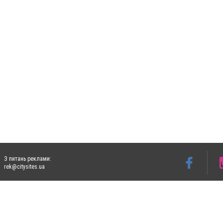
З питань реклами:
rek@citysites.ua
Допускається цитування матеріалів без отримання попередньої згоди 4733.com.ua за
систем гіперпосилання на цитовані статті не нижче другого абзацу в тексті або в я
Матеріали з плашками "Новини компаній", "Промо", "Партнерський матеріал", "Партнер