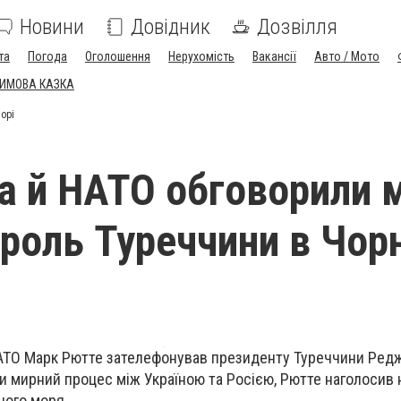
Новини
Довідник
Дозвілля
та
Погода
Оголошення
Нерухомість
Вакансії
Авто / Мото
ЗИМОВА КАЗКА
орі
а й НАТО обговорили 
і роль Туреччини в Чо
АТО Марк Рютте зателефонував президенту Туреччини Редж
и мирний процес між Україною та Росією, Рютте наголосив 
ного моря.