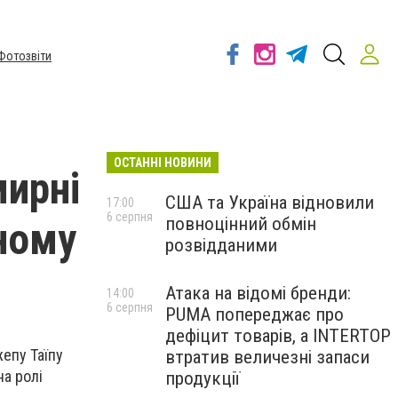
Фотозвіти
ОСТАННІ НОВИНИ
мирні
США та Україна відновили
17:00
6 серпня
повноцінний обмін
рному
розвідданими
Атака на відомі бренди:
14:00
6 серпня
PUMA попереджає про
дефіцит товарів, а INTERTOP
епу Таїпу
втратив величезні запаси
на ролі
продукції