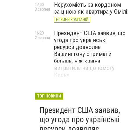
Нерухомість за кордоном
17:00
3 серпня
за ціною як квартира у Смілі
НОВИНИ КОМПАНІЙ
Президент США заявив, що
16:20
2 серпня
угода про українські
ресурси дозволяє
Вашингтону отримати
більше, ніж країна
витратила на допомогу
Києву
ТОП НОВИНИ
Президент США заявив,
що угода про українські
ресурси дозволяє