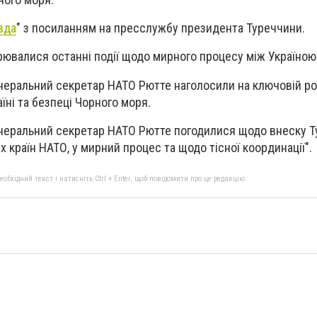
вда
" з посиланням на пресслужбу президента Туреччини.
рювалися останні події щодо мирного процесу між Україною
неральний секретар НАТО Рютте наголосили на ключовій ро
їні та безпеці Чорного моря.
енеральний секретар НАТО Рютте погодилися щодо внеску Т
 країн НАТО, у мирний процес та щодо тісної координації".
бхідний текст і натисніть Ctrl + Enter, щоб повідомити про це редакцію