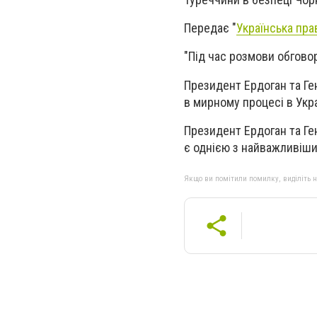
Передає "
Українська пра
"Під час розмови обгово
Президент Ердоган та Ге
в мирному процесі в Укра
Президент Ердоган та Г
є однією з найважливіших
Якщо ви помітили помилку, виділіть нео