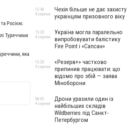
Чехія більше не дає захисту
15:40
4 серпня
українцям призовного віку
 та Росією.
Україна могла паралельно
15:20
лі Туреччини
4 серпня
випробовувати балістику
Fire Point і «Сапсан»
уреччини, яка
«Резерв+» частково
15:20
4 серпня
припинив працювати: що
відомо про збій — заява
Міноборони
Дрони уразили один із
08:05
4 серпня
найбільших складів
Wildberries під Санкт-
Петербургом