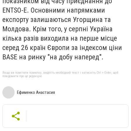
показником від часу приєднання до
ENTSO-E. Основними напрямками
експорту залишаються Угорщина та
Молдова. Крім того, у серпні Україна
кілька разів виходила на перше місце
серед 26 країн Європи за індексом ціни
BASE на ринку "на добу наперед".
Якщо ви помітили помилку, виділіть необхідний текст і натисніть Ctrl + Enter, щоб
повідомити про це редакцію
Ефименко Анастасия