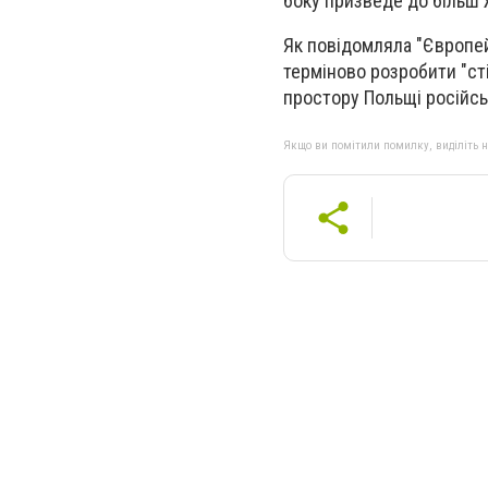
боку призведе до більш ж
Як повідомляла "Європей
терміново розробити "ст
простору Польщі російс
Якщо ви помітили помилку, виділіть нео