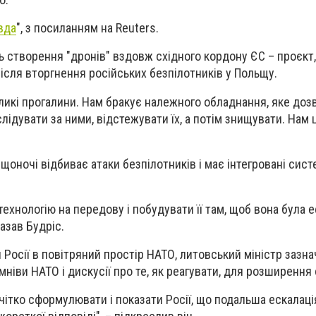
вда
", з посиланням на Reuters.
 створення "дронів" вздовж східного кордону ЄС – проєкт,
після вторгнення російських безпілотників у Польщу.
еликі прогалини. Нам бракує належного обладнання, яке доз
лідувати за ними, відстежувати їх, а потім знищувати. Нам 
 щоночі відбиває атаки безпілотників і має інтегровані сис
технологію на передову і побудувати її там, щоб вона була
казав Будріс.
Росії в повітряний простір НАТО, литовський міністр зазна
іви НАТО і дискусії про те, як реагувати, для розширення 
ітко сформулювати і показати Росії, що подальша ескалація