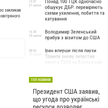
Понад 100 ТЦК одночасно
14:41
31 липня
обшукує ДБР: перевіряють
юс закликав
схеми ухилення, побиття та
повітряного
катування
Володимир Зеленський
16:38
29 липня
прибув з візитом до США
Іран вперше після паузи
08:00
29 липня
Трампа знову запустив
ракети США на Близькому
Сході
ТОП НОВИНИ
Президент США заявив,
що угода про українські
ресурси дозволяє