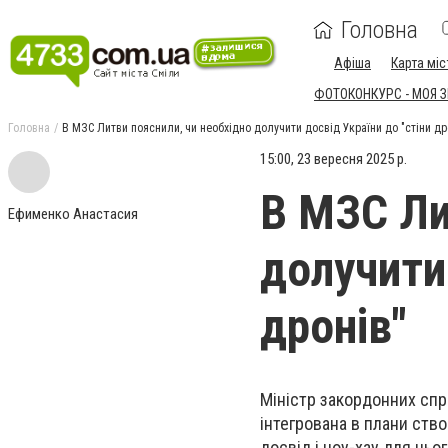
Головна
Афіша
Карта міс
ФОТОКОНКУРС - МОЯ 
Головна
В МЗС Литви пояснили, чи необхідно долучити досвід України до "стіни др
15:00, 23 вересня 2025 р.
В МЗС Ли
Ефименко Анастасия
долучити 
дронів"
Міністр закордонних спр
інтегрована в плани ство
досвід і ноу-хау для цьог