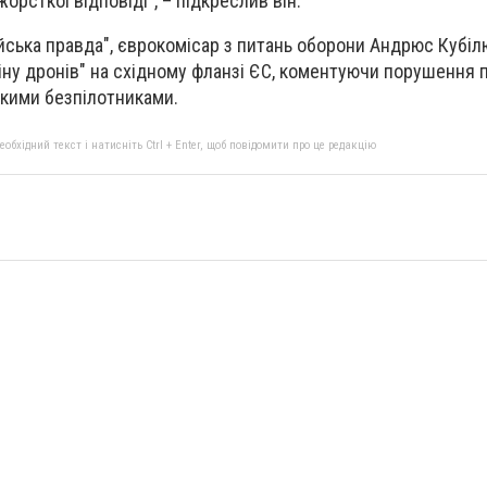
орсткої відповіді", – підкреслив він.
ська правда", єврокомісар з питань оборони Андрюс Кубіл
іну дронів" на східному фланзі ЄС, коментуючи порушення 
ькими безпілотниками.
бхідний текст і натисніть Ctrl + Enter, щоб повідомити про це редакцію