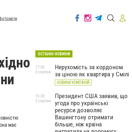
Фотозвіти
ОСТАННІ НОВИНИ
хідно
Нерухомість за кордоном
17:00
3 серпня
за ціною як квартира у Смілі
іни
НОВИНИ КОМПАНІЙ
Президент США заявив, що
16:20
2 серпня
угода про українські
ресурси дозволяє
Вашингтону отримати
повністю
більше, ніж країна
вона має
витратила на допомогу