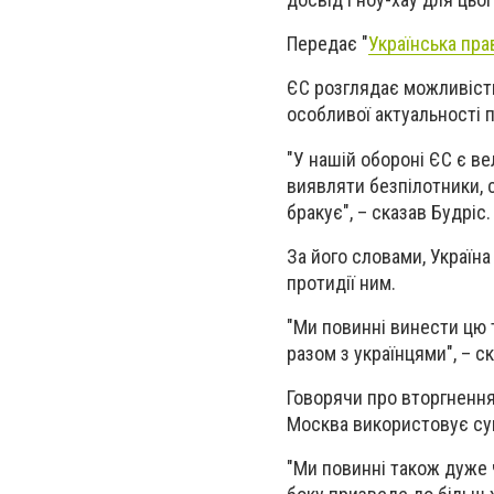
Передає "
Українська пра
ЄС розглядає можливість
особливої актуальності 
"У нашій обороні ЄС є в
виявляти безпілотники, с
бракує", – сказав Будріс.
За його словами, Україна
протидії ним.
"Ми повинні винести цю 
разом з українцями", – с
Говорячи про вторгнення 
Москва використовує сумн
"Ми повинні також дуже ч