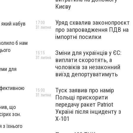
Києву
Уряд схвалив законопроєкт
17:00
 який набув
31 липня
про запровадження ПДВ на
імпортні посилки
волило б нам
цього
Зміни для українців у ЄС:
15:15
31 липня
виплати скоротять, а
чоловіків за незаконний
теми для
виїзд депортуватимуть
 ефективною
Туск заявив про намір
15:00
31 липня
Польщі прискорити
передачу ракет Patriot
чив, що
Україні після інциденту з
сірих зон.
Х-101
 з їхнього