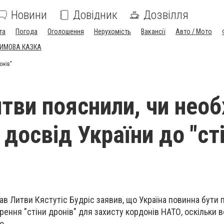
Новини
Довідник
Дозвілля
та
Погода
Оголошення
Нерухомість
Вакансії
Авто / Мото
ЗИМОВА КАЗКА
онів"
тви пояснили, чи необ
досвід України до "ст
ав Литви Кястутіс Будріс заявив, що Україна повинна бути 
рення "стіни дронів" для захисту кордонів НАТО, оскільки 
о.