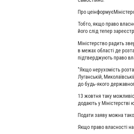
Про це
інформує
Міністер
Тобто, якщо право власн
його слід тепер зареєст
Міністерство радить зве
в межах області де розт
підтверджують право вла
"Якщо нерухомість розташ
Луганській, Миколаївськ
до будь-якого державного
13 жовтня таку можливіс
додають у Міністерстві ю
Подати заяву можна також
Якщо право власності на