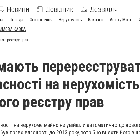
Новини
Довідник
Дозвілля
та
Погода
Оголошення
Нерухомість
Вакансії
Авто / Мото
ЗИМОВА КАЗКА
ного реєстру прав
 мають перереєструва
сності на нерухомість
го реєстру прав
сності на нерухоме майно не увійшли автоматично до ново
абув право власності до 2013 року,потрібно внести його в 