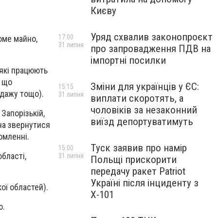
Києву
Уряд схвалив законопроєкт
17:00
оме майно,
31 липня
про запровадження ПДВ на
імпортні посилки
 які працюють
, що
Зміни для українців у ЄС:
15:15
одажу тощо).
31 липня
виплати скоротять, а
чоловіків за незаконний
Запорізькій,
виїзд депортуватимуть
жна звернутися
омленні.
Туск заявив про намір
15:00
бласті,
31 липня
Польщі прискорити
передачу ракет Patriot
Україні після інциденту з
ої областей).
Х-101
ю.