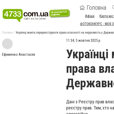
Головна
Афіша
Карта міс
ФОТОКОНКУРС - МОЯ 
Головна
Українці мають перереєструвати права власності на нерухомість у Держав
11:34, 5 жовтня 2025 р.
Українці
Ефименко Анастасия
права вла
Державно
Дані з Реєстру прав вла
реєстру прав. Тим, хто н
самостійно.