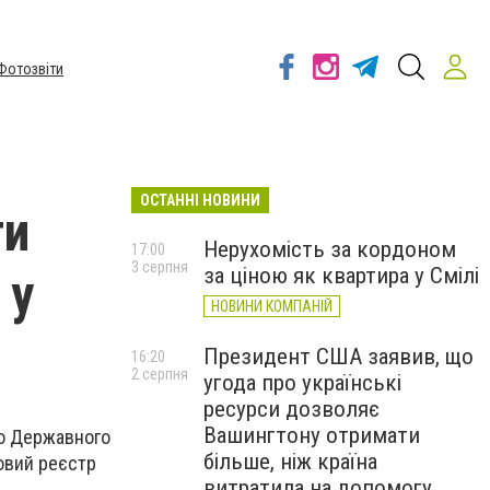
Фотозвіти
ОСТАННІ НОВИНИ
ти
Нерухомість за кордоном
17:00
3 серпня
за ціною як квартира у Смілі
 у
НОВИНИ КОМПАНІЙ
Президент США заявив, що
16:20
2 серпня
угода про українські
ресурси дозволяє
Вашингтону отримати
го Державного
більше, ніж країна
новий реєстр
витратила на допомогу