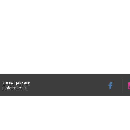
З питань реклами:
rek@citysites.ua
Допускається цитування матеріалів без отримання попередньої згоди 4733.com.ua за
систем гіперпосилання на цитовані статті не нижче другого абзацу в тексті або в я
Матеріали з плашками "Новини компаній", "Промо", "Партнерський матеріал", "Партнер
Реклама на сайті
Ф