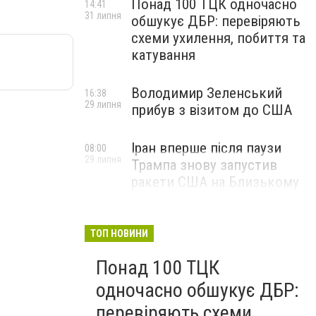
Понад 100 ТЦК одночасно
14:41
31 липня
обшукує ДБР: перевіряють
схеми ухилення, побиття та
катування
Володимир Зеленський
16:38
29 липня
прибув з візитом до США
Іран вперше після паузи
08:00
29 липня
Трампа знову запустив
ракети США на Близькому
Сході
ТОП НОВИНИ
Понад 100 ТЦК
одночасно обшукує ДБР:
перевіряють схеми