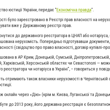
ство юстиції України, передає "
Економічна правда
".
ості було зареєстровано в Реєстрі прав власності на нерух
рувати вже у Державному реєстрі прав.
рнутися до державного реєстратора в ЦНАП або нотаріуса,
ашована нерухомість. Попередньо підготувавши документи
сності (свідоцтво про право власності, договір купівлі-пр
ована в АР Крим, Донецькій, Сумській, Дніпропетровській, 
ій, Харківській, Херсонській областях чи Севастополі — мо
 реєстратора чи нотаріуса в Україні", – говориться у повід
ть отримають також власники нерухомості в Чернігівській о
стиції.
 онлайн через «Дію» (крім м. Києва, Луганської та Донецьк
буте до 2013 року, його державна реєстрація є безоплатно