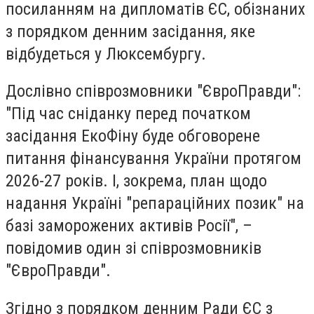
посиланням на дипломатів ЄС, обізнаних
з порядком денним засідання, яке
відбудеться у Люксембургу.
Дослівно співрозмовники "ЄвроПравди":
"Під час сніданку перед початком
засідання ЕкоФіну буде обговорене
питання фінансування України протягом
2026-27 років. І, зокрема, план щодо
надання Україні "репараційних позик" на
базі заморожених активів Росії", –
повідомив один зі співрозмовників
"ЄвроПравди".
Згідно з порядком денним Ради ЄС з