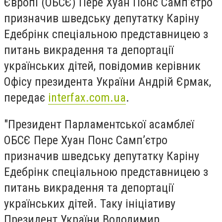
Європі (ОБСЄ) Пере Хуан Понс Самп’єтро
призначив шведську депутатку Каріну
Едебрінк спеціальною представницею з
питань викрадення та депортації
українських дітей, повідомив керівник
Офісу президента України Андрій Єрмак,
передає
interfax.com.ua
.
"Президент Парламентської асамблеї
ОБСЄ Пере Хуан Понс Самп’єтро
призначив шведську депутатку Каріну
Едебрінк спеціальною представницею з
питань викрадення та депортації
українських дітей. Таку ініціативу
Президент України Володимир