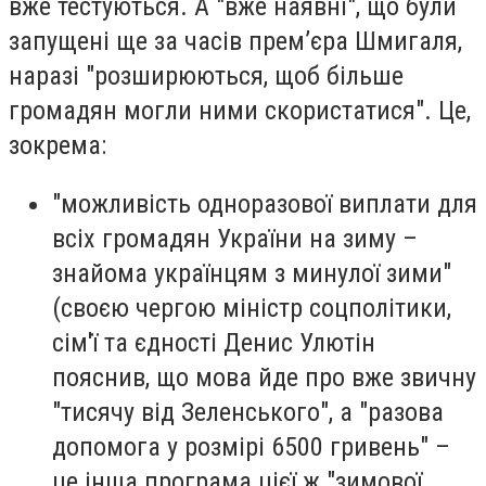
вже тестуються. А "вже наявні", що були
запущені ще за часів прем’єра Шмигаля,
наразі "розширюються, щоб більше
громадян могли ними скористатися". Це,
зокрема:
"можливість одноразової виплати для
всіх громадян України на зиму –
знайома українцям з минулої зими"
(своєю чергою міністр соцполітики,
сім'ї та єдності Денис Улютін
пояснив, що мова йде про вже звичну
"тисячу від Зеленського", а "разова
допомога у розмірі 6500 гривень" –
це інша програма цієї ж "зимової