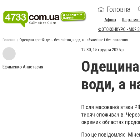
Головна
Афіша
Карта міс
ФОТОКОНКУРС - МОЯ 
Головна
Одещина третій день без світла, води, а найчастіше і без опалення
12:30, 15 грудня 2025 р.
Одещина 
Ефименко Анастасия
води, а н
Після масованої атаки Р
тисяч споживачів. Через 
окремих областях продов
Про це повідомляє Міне