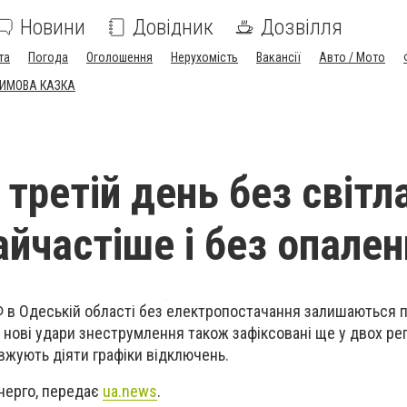
Новини
Довідник
Дозвілля
та
Погода
Оголошення
Нерухомість
Вакансії
Авто / Мото
ЗИМОВА КАЗКА
третій день без світла
айчастіше і без опале
Ф в Одеській області без електропостачання залишаються 
нові удари знеструмлення також зафіксовані ще у двох регі
жують діяти графіки відключень.
нерго, передає
ua.news
.