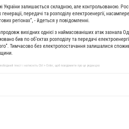
мі України залишається складною, але контрольованою. Ро
х генерації, передачі та розподілу електроенергії, насампер
вих регіонах", - йдеться у повідомленні.
 впродовж вихідних однієї з наймасованіших атак зазнала О
овано бив по об’єктах розподілу та передачі електроенергі
ерго". Тимчасово без електропостачання залишалися спожи
нщини.
бхідний текст і натисніть Ctrl + Enter, щоб повідомити про це редакцію