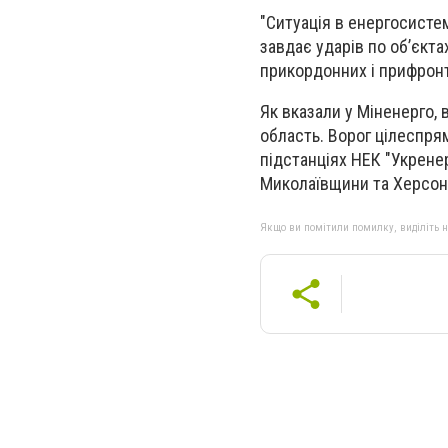
"Ситуація в енергосисте
завдає ударів по об’єкта
прикордонних і прифронто
Як вказали у Міненерго,
область. Ворог цілеспрям
підстанціях НЕК "Укрен
Миколаївщини та Херсо
Якщо ви помітили помилку, виділіть нео