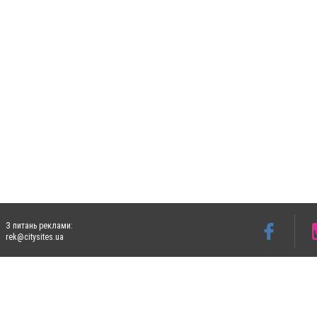
З питань реклами:
rek@citysites.ua
Допускається цитування матеріалів без отримання попередньої згоди 4733.com.ua за
систем гіперпосилання на цитовані статті не нижче другого абзацу в тексті або в я
Матеріали з плашками "Новини компаній", "Промо", "Партнерський матеріал", "Партнер