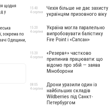
сія щодня
Чехія більше не дає захисту
15:40
ед у
4 серпня
українцям призовного віку
Україна могла паралельно
деська
15:20
4 серпня
випробовувати балістику
ї, зокрема по
Fire Point і «Сапсан»
вачі Одещини,
«Резерв+» частково
15:20
4 серпня
припинив працювати: що
відомо про збій — заява
Міноборони
Дрони уразили один із
08:05
4 серпня
найбільших складів
Wildberries під Санкт-
Петербургом