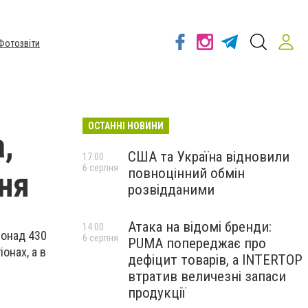
Фотозвіти
ОСТАННІ НОВИНИ
,
США та Україна відновили
17:00
6 серпня
повноцінний обмін
ння
розвідданими
Атака на відомі бренди:
14:00
понад 430
6 серпня
PUMA попереджає про
онах, а в
дефіцит товарів, а INTERTOP
втратив величезні запаси
продукції