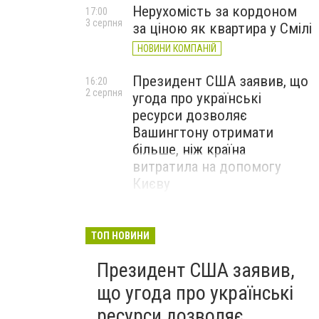
Нерухомість за кордоном
17:00
3 серпня
за ціною як квартира у Смілі
НОВИНИ КОМПАНІЙ
Президент США заявив, що
16:20
2 серпня
угода про українські
ресурси дозволяє
Вашингтону отримати
більше, ніж країна
витратила на допомогу
Києву
ТОП НОВИНИ
Президент США заявив,
що угода про українські
ресурси дозволяє