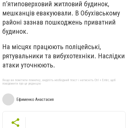
п’ятиповерховий житловий будинок,
мешканців евакуювали. В Обухівському
районі зазнав пошкоджень приватний
будинок.
На місцях працюють поліцейські,
рятувальники та вибухотехніки. Наслідки
атаки уточнюють.
Якщо ви помітили помилку, виділіть необхідний текст і натисніть Ctrl + Enter, щоб
повідомити про це редакцію
Ефименко Анастасия