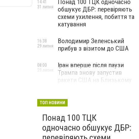
Понад 100 ТЦК одночасно
14:41
31 липня
обшукує ДБР: перевіряють
схеми ухилення, побиття та
катування
Володимир Зеленський
16:38
29 липня
прибув з візитом до США
Іран вперше після паузи
08:00
29 липня
Трампа знову запустив
ракети США на Близькому
Сході
ТОП НОВИНИ
Понад 100 ТЦК
одночасно обшукує ДБР:
перевіряють схеми