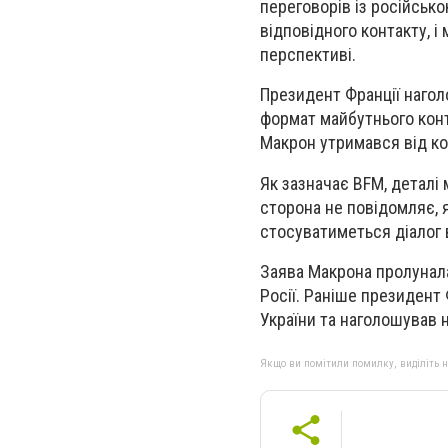
переговорів із російсько
відповідного контакту, 
перспективі.
Президент Франції нагол
формат майбутнього конт
Макрон утримався від ко
Як зазначає BFM, детал
сторона не повідомляє, 
стосуватиметься діалог в
Заява Макрона пролунала
Росії. Раніше президент
України та наголошував 
Якщо ви помітили помилку, виділіть нео