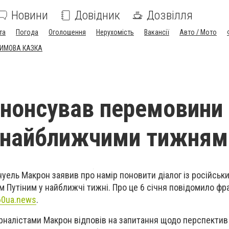
Новини
Довідник
Дозвілля
та
Погода
Оголошення
Нерухомість
Вакансії
Авто / Мото
ЗИМОВА КАЗКА
нонсував перемовини 
"найближчими тижням
уель Макрон заявив про намір поновити діалог із російськ
Путіним у найближчі тижні. Про це 6 січня повідомило фр
60ua.news
.
урналістами Макрон відповів на запитання щодо перспекти