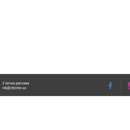
З питань реклами:
rek@citysites.ua
Допускається цитування матеріалів без отримання попередньої згоди 4733.com.ua за
систем гіперпосилання на цитовані статті не нижче другого абзацу в тексті або в я
Матеріали з плашками "Новини компаній", "Промо", "Партнерський матеріал", "Партнер
Реклама на сайті
Ф