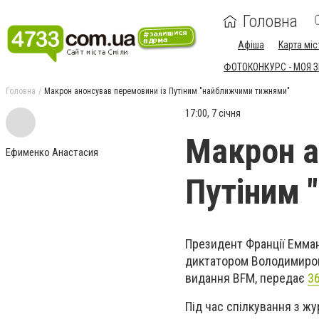
Головна
Афіша
Карта міс
ФОТОКОНКУРС - МОЯ 
Головна
Макрон анонсував перемовини із Путіним "найближчими тижнями"
17:00, 7 січня
Макрон а
Ефименко Анастасия
Путіним 
Президент Франції Емман
диктатором Володимиром 
видання BFM, передає
3
Під час спілкування з ж