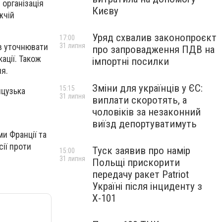
 організація
Києву
жчій
Уряд схвалив законопроєкт
17:00
31 липня
ав уточнювати
про запровадження ПДВ на
ації. Також
імпортні посилки
ня.
Зміни для українців у ЄС:
15:15
нцузька
31 липня
виплати скоротять, а
чоловіків за незаконний
виїзд депортуватимуть
и Франції та
ії проти
Туск заявив про намір
15:00
31 липня
Польщі прискорити
передачу ракет Patriot
Україні після інциденту з
Х-101