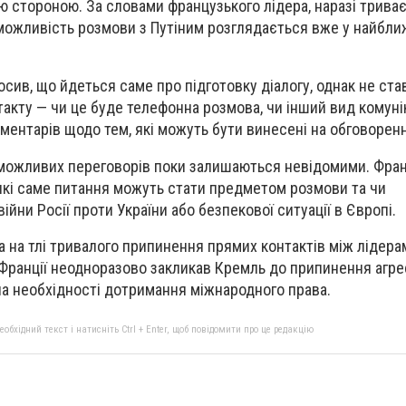
ю стороною. За словами французького лідера, наразі триває
і можливість розмови з Путіним розглядається вже у найбли
осив, що йдеться саме про підготовку діалогу, однак не ст
акту — чи це буде телефонна розмова, чи інший вид комунік
ментарів щодо тем, які можуть бути винесені на обговорен
і можливих переговорів поки залишаються невідомими. Фра
які саме питання можуть стати предметом розмови та чи
ійни Росії проти України або безпекової ситуації в Європі.
 на тлі тривалого припинення прямих контактів між лідерам
 Франції неодноразово закликав Кремль до припинення агрес
на необхідності дотримання міжнародного права.
бхідний текст і натисніть Ctrl + Enter, щоб повідомити про це редакцію