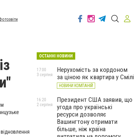
Фотозвіти
ОСТАННІ НОВИНИ
із
Нерухомість за кордоном
17:00
3 серпня
за ціною як квартира у Смілі
и"
НОВИНИ КОМПАНІЙ
Президент США заявив, що
16:20
им
2 серпня
угода про українські
анцузьке
ресурси дозволяє
Вашингтону отримати
більше, ніж країна
в відновлення
витратила на допомогу