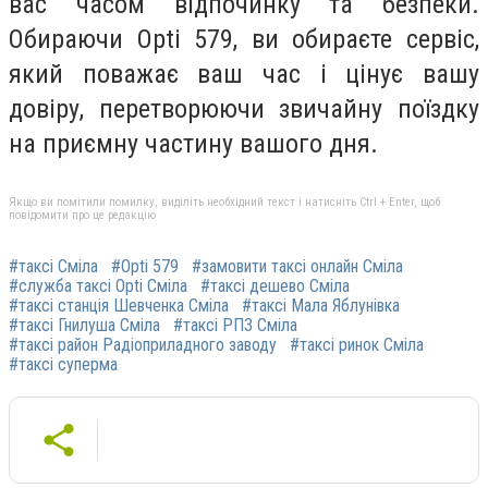
вас часом відпочинку та безпеки.
Обираючи Opti 579, ви обираєте сервіс,
який поважає ваш час і цінує вашу
довіру, перетворюючи звичайну поїздку
на приємну частину вашого дня.
Якщо ви помітили помилку, виділіть необхідний текст і натисніть Ctrl + Enter, щоб
повідомити про це редакцію
#таксі Сміла
#Opti 579
#замовити таксі онлайн Сміла
#служба таксі Opti Сміла
#таксі дешево Сміла
#таксі станція Шевченка Сміла
#таксі Мала Яблунівка
#таксі Гнилуша Сміла
#таксі РПЗ Сміла
#таксі район Радіоприладного заводу
#таксі ринок Сміла
#таксі суперма