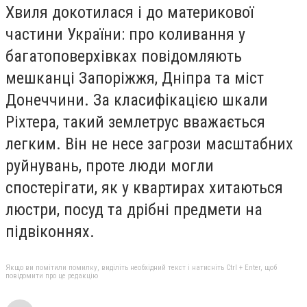
Хвиля докотилася і до материкової
частини України: про коливання у
багатоповерхівках повідомляють
мешканці Запоріжжя, Дніпра та міст
Донеччини. За класифікацією шкали
Ріхтера, такий землетрус вважається
легким. Він не несе загрози масштабних
руйнувань, проте люди могли
спостерігати, як у квартирах хитаються
люстри, посуд та дрібні предмети на
підвіконнях.
Якщо ви помітили помилку, виділіть необхідний текст і натисніть Ctrl + Enter, щоб
повідомити про це редакцію