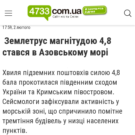
17:59, 2 лютого
Землетрус магнітудою 4,8
стався в Азовському морі
Хвиля підземних поштовхів силою 4,8
бала прокотилася південним сходом
України та Кримським півостровом.
Сейсмологи зафіксували активність у
морській зоні, що спричинило помітне
тремтіння будівель у низці населених
пунктів.