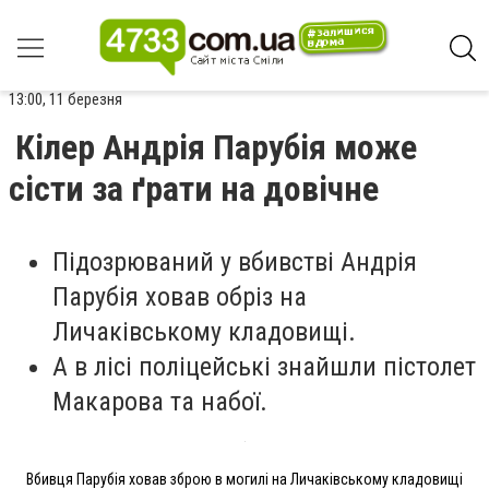
13:00, 11 березня
Кілер Андрія Парубія може
сісти за ґрати на довічне
Підозрюваний у вбивстві Андрія
Парубія ховав обріз на
Личаківському кладовищі.
А в лісі поліцейські знайшли пістолет
Макарова та набої.
Вбивця Парубія ховав зброю в могилі на Личаківському кладовищі