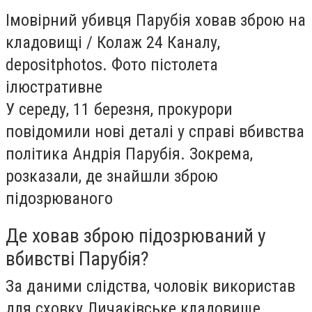
Імовірний убивця Парубія ховав зброю на
кладовищі / Колаж 24 Каналу,
depositphotos. Фото пістолета
ілюстративне
У середу, 11 березня, прокурори
повідомили нові деталі у справі вбивства
політика Андрія Парубія. Зокрема,
розказали, де знайшли зброю
підозрюваного
Де ховав зброю підозрюваний у
вбивстві Парубія?
За даними слідства, чоловік використав
для сховку Личаківське кладовище.