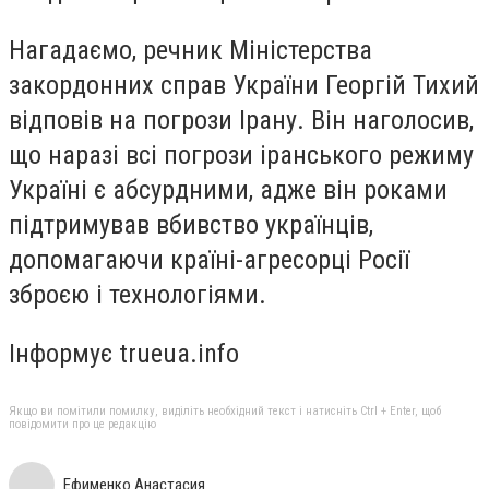
Нагадаємо, речник Міністерства
закордонних справ України Георгій Тихий
відповів на погрози Ірану. Він наголосив,
що наразі всі погрози іранського режиму
Україні є абсурдними, адже він роками
підтримував вбивство українців,
допомагаючи країні-агресорці Росії
зброєю і технологіями.
Інформує trueua.info
Якщо ви помітили помилку, виділіть необхідний текст і натисніть Ctrl + Enter, щоб
повідомити про це редакцію
Ефименко Анастасия