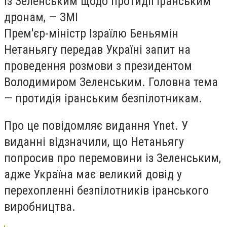
із Зеленським щодо протидії іранським
дронам, — ЗМІ
Прем'єр-міністр Ізраїлю Беньямін
Нетаньягу передав Україні запит на
проведення розмови з президентом
Володимиром Зеленським. Головна тема
— протидія іранським безпілотникам.
Про це повідомляє видання Ynet. У
виданні відзначили, що Нетаньягу
попросив про перемовини із Зеленським,
адже Україна має великий довід у
перехопленні безпілотників іранського
виробництва.