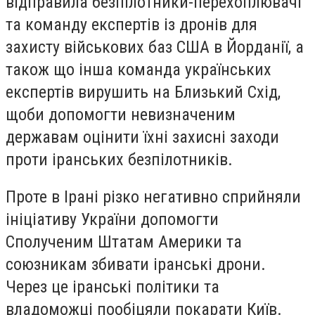
відправила безпілотники-перехоплювачі
та команду експертів із дронів для
захисту військових баз США в Йорданії, а
також що інша команда українських
експертів вирушить на Близький Схід,
щоби допомогти невизначеним
державам оцінити їхні захисні заходи
проти іранських безпілотників.
Проте в Ірані різко негативно сприйняли
ініціативу України допомогти
Сполученим Штатам Америки та
союзникам збивати іранські дрони.
Через це іранські політики та
владоможці пообіцяли покарати Київ.