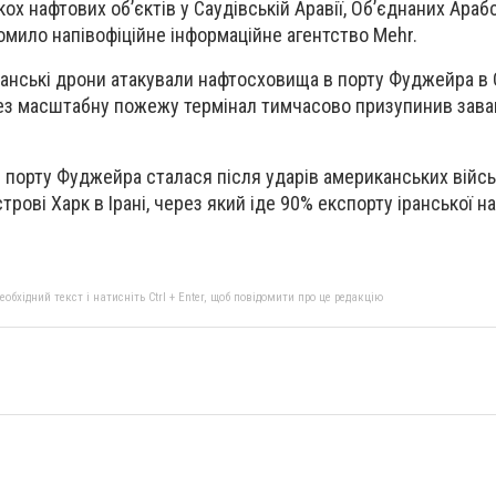
ох нафтових об’єктів у Саудівській Аравії, Об’єднаних Араб
домило напівофіційне інформаційне агентство Mehr.
ранські дрони атакували нафтосховища в порту Фуджейра в
рез масштабну пожежу термінал тимчасово призупинив зав
.
 порту Фуджейра сталася після ударів американських війсь
трові Харк в Ірані, через який іде 90% експорту іранської н
бхідний текст і натисніть Ctrl + Enter, щоб повідомити про це редакцію