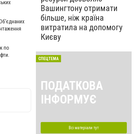
ських
Вашингтону отримати
більше, ніж країна
 Об’єднаних
витратила на допомогу
антаження
Києву
к по
афти.
СПЕЦТЕМА
ПОДАТКОВА
ІНФОРМУЄ
Всі матеріали тут