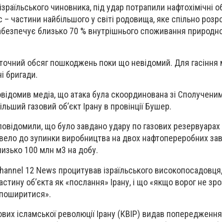
зраїльського чиновника, під удар потрапили нафтохімічні об
 – частини найбільшого у світі родовища, яке спільно роз
забезпечує близько 70 % внутрішнього споживання природно
 точний обсяг пошкоджень поки що невідомий. Для гасіння
і бригади.
овідомив медіа, що атака була скоординована зі Сполучени
льший газовий об’єкт Ірану в провінції Бушер.
повідомили, що було завдано удару по газових резервуарах 
звело до зупинки виробництва на двох нафтопереробних за
изько 100 млн м3 на добу.
Channel 12 News процитував ізраїльського високопосадовця,
тину об’єкта як «послання» Ірану, і що «якщо ворог не зро
 поширитися».
ових ісламської революції Ірану (КВІР) видав попередження