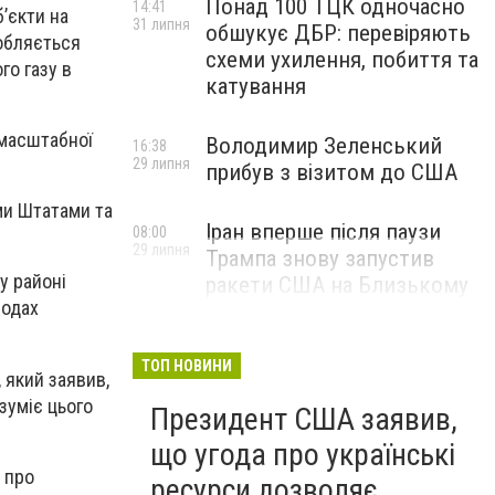
Понад 100 ТЦК одночасно
14:41
’єкти на
31 липня
обшукує ДБР: перевіряють
робляється
схеми ухилення, побиття та
го газу в
катування
 масштабної
Володимир Зеленський
16:38
29 липня
прибув з візитом до США
ми Штатами та
Іран вперше після паузи
08:00
29 липня
Трампа знову запустив
у районі
ракети США на Близькому
водах
Сході
ТОП НОВИНИ
 який заявив,
зуміє цього
Президент США заявив,
що угода про українські
 про
ресурси дозволяє