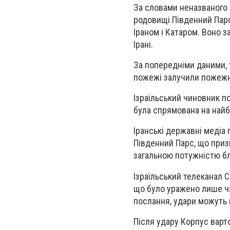
За словами неназваного і
родовищі Південний Парс
Іраном і Катаром. Воно 
Ірані.
За попередніми даними,
пожежі залучили пожежн
Ізраїльський чиновник п
була спрямована на найбі
Іранські державні медіа 
Південний Парс, що при
загальною потужністю бл
Ізраїльський телеканал 
що було уражено лише час
послання, удари можуть
Після удару Корпус варт