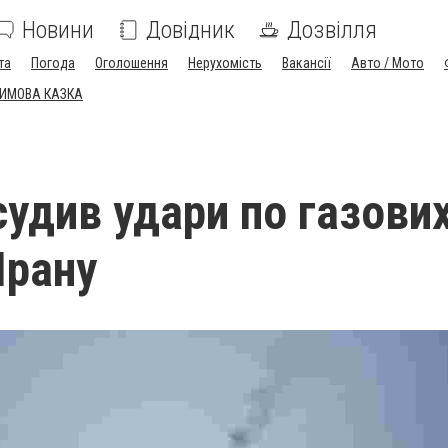
Новини
Довідник
Дозвілля
та
Погода
Оголошення
Нерухомість
Вакансії
Авто / Мото
ЗИМОВА КАЗКА
судив удари по газови
Ірану