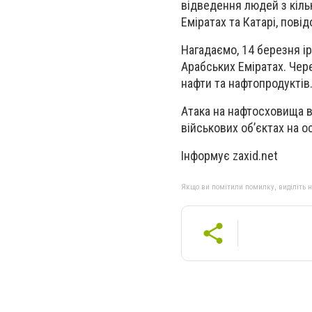
відведення людей з кільк
Еміратах та Катарі, пові
Нагадаємо, 14 березня і
Арабських Еміратах. Че
нафти та нафтопродуктів
Атака на нафтосховища в
військових об’єктах на ос
Інформує zaxid.net
Якщо ви помітили помилку, виділіть нео