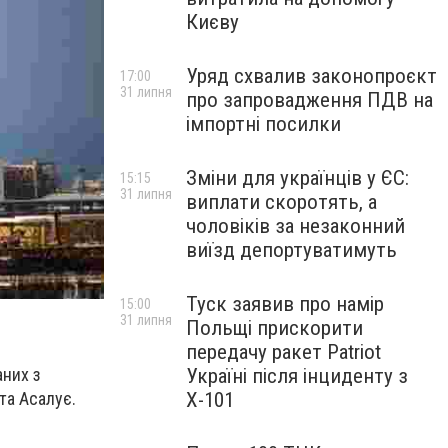
Києву
Уряд схвалив законопроєкт
17:00
31 липня
про запровадження ПДВ на
імпортні посилки
Зміни для українців у ЄС:
15:15
31 липня
виплати скоротять, а
чоловіків за незаконний
виїзд депортуватимуть
Туск заявив про намір
15:00
31 липня
Польщі прискорити
передачу ракет Patriot
аних з
Україні після інциденту з
та Асалує.
Х-101