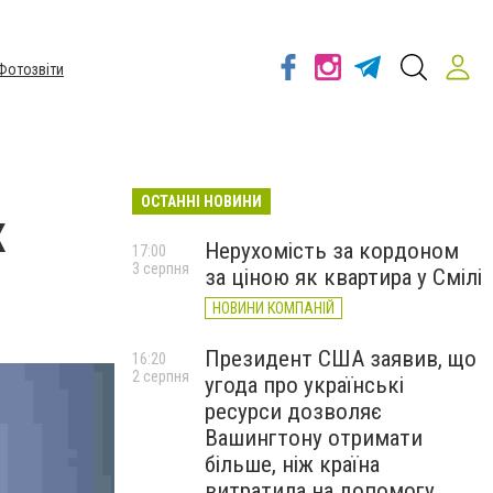
Фотозвіти
ОСТАННІ НОВИНИ
х
Нерухомість за кордоном
17:00
3 серпня
за ціною як квартира у Смілі
НОВИНИ КОМПАНІЙ
Президент США заявив, що
16:20
2 серпня
угода про українські
ресурси дозволяє
Вашингтону отримати
більше, ніж країна
витратила на допомогу