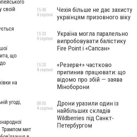
опейського
у своїй
Чехія більше не дає захисту
15:40
4 серпня
українцям призовного віку
ується
Україна могла паралельно
15:20
4 серпня
випробовувати балістику
Fire Point і «Сапсан»
ашої
ита, що
 до
«Резерв+» частково
15:20
4 серпня
припинив працювати: що
відомо про збій — заява
жівки на
Міноборони
ій угоді,
Дрони уразили один із
08:05
4 серпня
найбільших складів
Wildberries під Санкт-
жнародної
Петербургом
м Трампом мит
обов’язання в