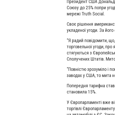
Президент США Дональд 
Союзу до 25% попри угоду
мережі Truth Social.
Своє рішення американс
укладеної угоди. За його
“Я радий повідомити, що
торговельної угоди, про
стягуються з Європейсько
Сполучених Штатів. Мито
“Повністю зрозуміло і п
заводах у США, то мита не
Попередня тарифна ставк
становила 15%.
У Європарламенті вже ві
торгівлі Європарламент
на автомобілі з ЄС. Зак