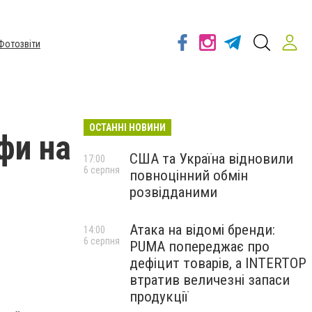
Фотозвіти
ОСТАННІ НОВИНИ
фи на
США та Україна відновили
17:00
6 серпня
повноцінний обмін
розвідданими
Атака на відомі бренди:
14:00
6 серпня
PUMA попереджає про
дефіцит товарів, а INTERTOP
втратив величезні запаси
продукції