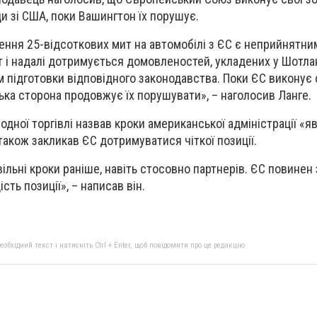
и зі США, поки Вашингтон їх порушує.
ння 25-відсоткових мит на автомобілі з ЄС є неприйнятни
і надалі дотримується домовленостей, укладених у Шотланд
підготовки відповідного законодавства. Поки ЄС виконує 
ька сторона продовжує їх порушувати», – наголосив Ланге.
одної торгівлі назвав кроки американської адміністрації «я
також закликав ЄС дотримуватися чіткої позиції.
ільні кроки раніше, навіть стосовно партнерів. ЄС повинен
ість позиції», – написав він.
бхідний текст і натисніть Ctrl + Enter, щоб повідомити про це редакцію