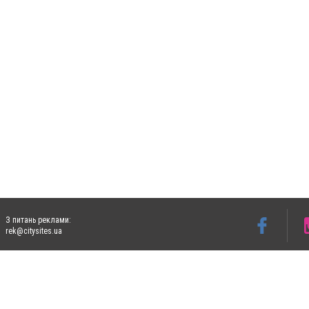
З питань реклами:
rek@citysites.ua
Допускається цитування матеріалів без отримання попередньої згоди 4733.com.ua за
систем гіперпосилання на цитовані статті не нижче другого абзацу в тексті або в я
Матеріали з плашками "Новини компаній", "Промо", "Партнерський матеріал", "Партнер