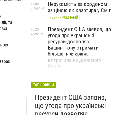
Нерухомість за кордоном
17:00
3 серпня
за ціною як квартира у Смілі
м.
НОВИНИ КОМПАНІЙ
ії, та
свої
Президент США заявив, що
16:20
2 серпня
угода про українські
ресурси дозволяє
вною
Вашингтону отримати
більше, ніж країна
витратила на допомогу
 зараз
Києву
ТОП НОВИНИ
Президент США заявив,
що угода про українські
ресурси дозволяє