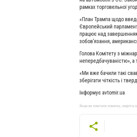
рамках торговельної угод
«План Трампа щодо введе
Європейський парламент 
працює над завершенням 
зобов’язання, американс
Голова Комітету з міжнар
непередбачуваністю», а 
«Ми вже бачили такі свав
зберігати чіткість і тверд
Інформує avtomir.ua
Якщо ви помітили помилку, виділіть нео