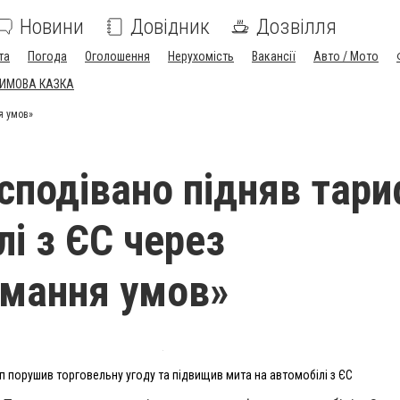
Новини
Довідник
Дозвілля
та
Погода
Оголошення
Нерухомість
Вакансії
Авто / Мото
ЗИМОВА КАЗКА
я умов»
сподівано підняв тари
лі з ЄС через
мання умов»
п порушив торговельну угоду та підвищив мита на автомобілі з ЄС