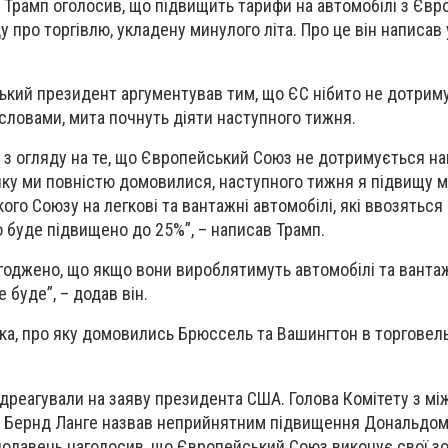
Трамп оголосив, що підвищить тарифи на автомобілі з Євр
 про торгівлю, укладену минулого літа. Про це він написав 
ький президент аргументував тим, що ЄС нібито не дотрим
 словами, мита почнуть діяти наступного тижня.
, з огляду на те, що Європейський Союз не дотримується н
 яку ми повністю домовилися, наступного тижня я підвищу м
го Союзу на легкові та вантажні автомобілі, які ввозяться
 буде підвищено до 25%”, – написав Трамп.
огоджено, що якщо вони вироблятимуть автомобілі та ванта
 буде”, – додав він.
а, про яку домовились Брюссель та Вашингтон в торговельн
дреагували на заяву президента США. Голова Комітету з мі
у Бернд Ланге назвав неприйнятним підвищення Дональдо
онодавець наголосив, що Європейський Союз виконує свої з