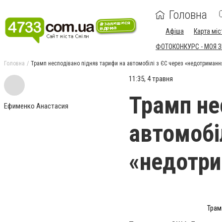
Головна
Афіша
Карта міс
ФОТОКОНКУРС - МОЯ 
Головна
Трамп несподівано підняв тарифи на автомобілі з ЄС через «недотриманн
11:35, 4 травня
Трамп не
Ефименко Анастасия
автомобі
«недотри
Трам