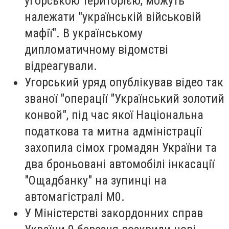
угорською територією, можуть
належати "українській військовій
мафії". В українському
дипломатичному відомстві
відреагували.
Угорський уряд опублікував відео так
званої "операції "Український золотий
конвой", під час якої Національна
податкова та митна адміністрації
захопила сімох громадян України та
два броньовані автомобілі інкасації
"Ощадбанку" на зупинці на
автомагістралі М0.
У Міністерстві закордонних справ