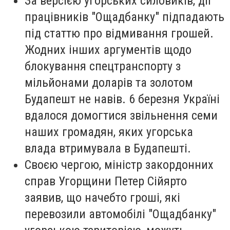
За версією угорських силовиків, дії
працівників "Ощадбанку" підпадають
під статтю про відмивання грошей.
Жодних інших аргументів щодо
блокування спецтранспорту з
мільйонами доларів та золотом
Будапешт не навів. 6 березня Україні
вдалося домогтися звільнення семи
наших громадян, яких угорська
влада втримувала в Будапешті.
Своєю чергою, міністр закордонних
справ Угорщини Петер Сійярто
заявив, що начебто гроші, які
перевозили автомобілі "Ощадбанку"