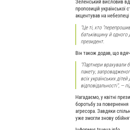
Зеленський висловив вдя
пропозицій української 
акцентував на небезпеці 
"Це ті, хто "перепроши
батьківщину й одного 
президент.
Він також додав, що вдяч
"Партнери врахували б
пакету, запровадженог
всіх українських дітей
відповідальності", — 
Нагадаємо, у квітні пре
боротьбу за повернення 
агресора. Завдяки спіль
уже змогли знову обійнят
Інформує trueua.info