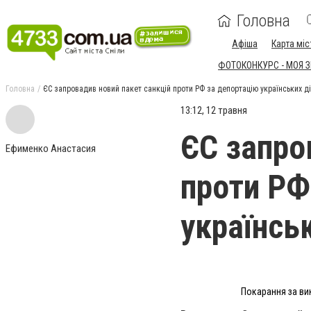
Головна
Афіша
Карта міс
ФОТОКОНКУРС - МОЯ 
Головна
ЄС запровадив новий пакет санкцій проти РФ за депортацію українських д
13:12, 12 травня
ЄС запро
Ефименко Анастасия
проти РФ
українсь
Покарання за вик