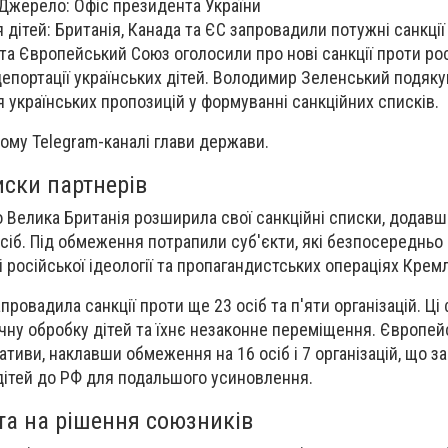
Джерело: Офіс президента України
 дітей: Британія, Канада та ЄС запровадили потужні санкці
 та Європейський Союз оголосили про нові санкції проти ро
депортації українських дітей. Володимир Зеленський подяк
 українських пропозицій у формуванні санкційних списків.
ному Telegram-каналі глави держави.
иски партнерів
 Велика Британія розширила свої санкційні списки, додавш
сіб. Під обмеження потрапили суб'єкти, які безпосередньо
ні російської ідеології та пропагандистських операціях Крем
провадила санкції проти ще 23 осіб та п'яти організацій. Ці 
гічну обробку дітей та їхнє незаконне переміщення. Європе
ативи, наклавши обмеження на 16 осіб і 7 організацій, що 
ітей до РФ для подальшого усиновлення.
та на рішення союзників