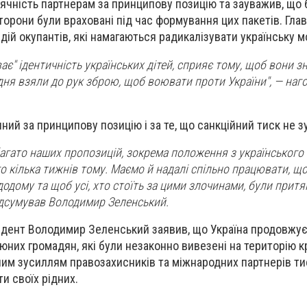
чність партнерам за принципову позицію та зауважив, що 
сторони були враховані під час формування цих пакетів. Гла
дій окупантів, які намагаються радикалізувати українську м
ває" ідентичність українських дітей, сприяє тому, щоб вони з
дня взяли до рук зброю, щоб воювати проти України", — наг
ний за принципову позицію і за те, що санкційний тиск не 
агато наших пропозицій, зокрема положення з українського
о кілька тижнів тому. Маємо й надалі спільно працювати, щ
 додому та щоб усі, хто стоїть за цими злочинами, були притя
підсумував Володимир Зеленський.
зидент Володимир Зеленський заявив, що Україна продовжує
юних громадян, які були незаконно вивезені на територію к
ним зусиллям правозахисників та міжнародних партнерів ти
и своїх рідних.