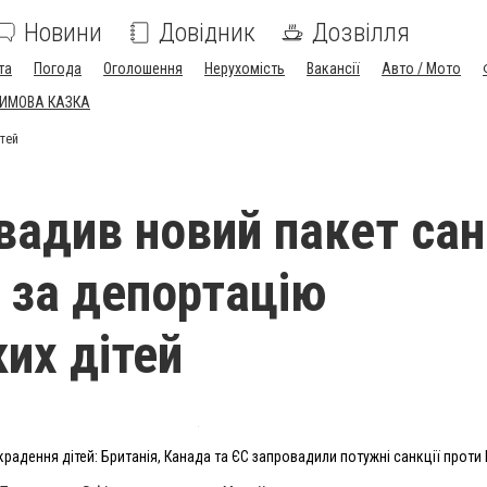
Новини
Довідник
Дозвілля
та
Погода
Оголошення
Нерухомість
Вакансії
Авто / Мото
ЗИМОВА КАЗКА
ітей
вадив новий пакет сан
 за депортацію
ких дітей
радення дітей: Британія, Канада та ЄС запровадили потужні санкції проти