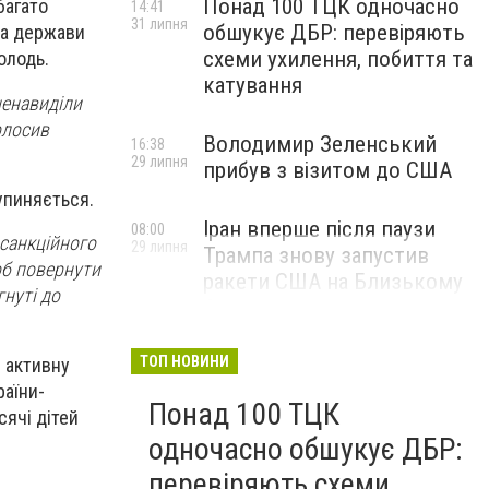
Понад 100 ТЦК одночасно
багато
14:41
31 липня
обшукує ДБР: перевіряють
ва держави
схеми ухилення, побиття та
олодь.
катування
ненавиділи
олосив
Володимир Зеленський
16:38
29 липня
прибув з візитом до США
зупиняється.
Іран вперше після паузи
08:00
 санкційного
29 липня
Трампа знову запустив
об повернути
ракети США на Близькому
гнуті до
Сході
ТОП НОВИНИ
 активну
раїни-
Понад 100 ТЦК
сячі дітей
одночасно обшукує ДБР:
перевіряють схеми