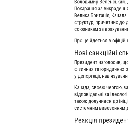
Володимир Зеленський. 
Покарання за викрадення
Велика Британія, Канада
структур, причетних до 
союзникам за врахування
Про це йдеться в офіцій
Нові санкційні сп
Президент наголосив, що
фізичних та юридичних о
у депортації, нав'язуван
Канада, своєю чергою, за
відповідальні за ідеоло
також долучився до ініці
системним вивезенням д
Реакція президен