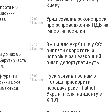
Києву
ї проти РФ
сійських
Уряд схвалив законопроєкт
ував
17:00
31 липня
про запровадження ПДВ на
імпортні посилки
Зміни для українців у ЄС:
15:15
31 липня
виплати скоротять, а
и до них 85
чоловіків за незаконний
 беруть участь
виїзд депортуватимуть
ля.
Туск заявив про намір
фігуранти
15:00
31 липня
Польщі прискорити
йський Союз
передачу ракет Patriot
займаються
Україні після інциденту з
Х-101