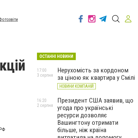
Фотозвіти
ОСТАННІ НОВИНИ
кцій
Нерухомість за кордоном
17:00
3 серпня
за ціною як квартира у Смілі
НОВИНИ КОМПАНІЙ
Президент США заявив, що
16:20
2 серпня
угода про українські
ресурси дозволяє
Вашингтону отримати
більше, ніж країна
 РФ
витратила на допомогу