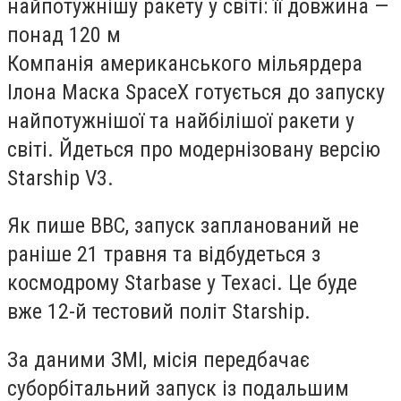
найпотужнішу ракету у світі: її довжина —
понад 120 м
Компанія американського мільярдера
Ілона Маска SpaceX готується до запуску
найпотужнішої та найбілішої ракети у
світі. Йдеться про модернізовану версію
Starship V3.
Як пише ВВС, запуск запланований не
раніше 21 травня та відбудеться з
космодрому Starbase у Техасі. Це буде
вже 12-й тестовий політ Starship.
За даними ЗМІ, місія передбачає
суборбітальний запуск із подальшим