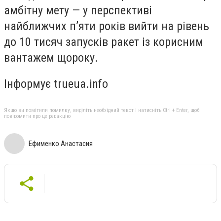
амбітну мету — у перспективі
найближчих п’яти років вийти на рівень
до 10 тисяч запусків ракет із корисним
вантажем щороку.
Інформує trueua.info
Якщо ви помітили помилку, виділіть необхідний текст і натисніть Ctrl + Enter, щоб
повідомити про це редакцію
Ефименко Анастасия