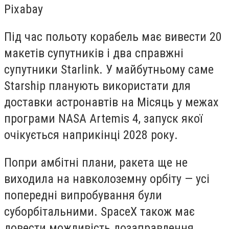
Pixabay
Під час польоту корабель має вивести 20
макетів супутників і два справжні
супутники Starlink. У майбутньому саме
Starship планують використати для
доставки астронавтів на Місяць у межах
програми NASA Artemis 4, запуск якої
очікується наприкінці 2028 року.
Попри амбітні плани, ракета ще не
виходила на навколоземну орбіту — усі
попередні випробування були
суборбітальними. SpaceX також має
довести можливість дозаправлення