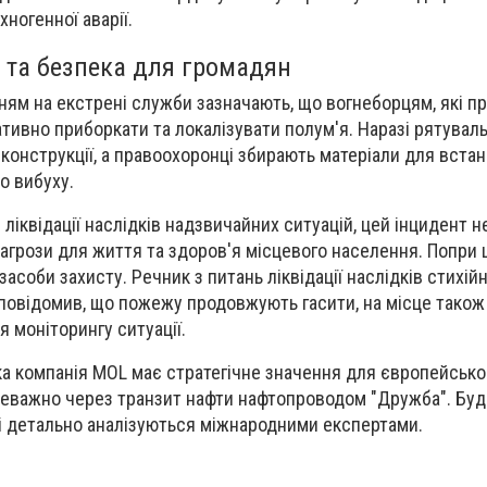
ногенної аварії.
і та безпека для громадян
нням на екстрені служби зазначають, що вогнеборцям, які п
тивно приборкати та локалізувати полум'я. Наразі рятувал
онструкції, а правоохоронці збирають матеріали для встан
о вибуху.
ліквідації наслідків надзвичайних ситуацій, цей інцидент н
агрози для життя та здоров'я місцевого населення. Попри ц
асоби захисту. Речник з питань ліквідації наслідків стихійн
овідомив, що пожежу продовжують гасити, на місце також
 моніторингу ситуації.
ка компанія MOL має стратегічне значення для європейськог
реважно через транзит нафти нафтопроводом "Дружба". Буд
оті детально аналізуються міжнародними експертами.