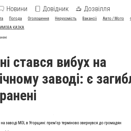
Новини
Довідник
Дозвілля
та
Погода
Оголошення
Нерухомість
Вакансії
Авто / Мото
ЗИМОВА КАЗКА
анені
ні стався вибух на
чному заводі: є загибл
ранені
 на заводі MOL в Угорщині: прем'єр терміново звернувся до громадян