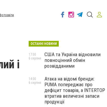
Фотозвіти
ОСТАННІ НОВИНИ
США та Україна відновили
17:00
6 серпня
повноцінний обмін
ий і
розвідданими
Атака на відомі бренди:
14:00
6 серпня
PUMA попереджає про
дефіцит товарів, а INTERTOP
втратив величезні запаси
продукції