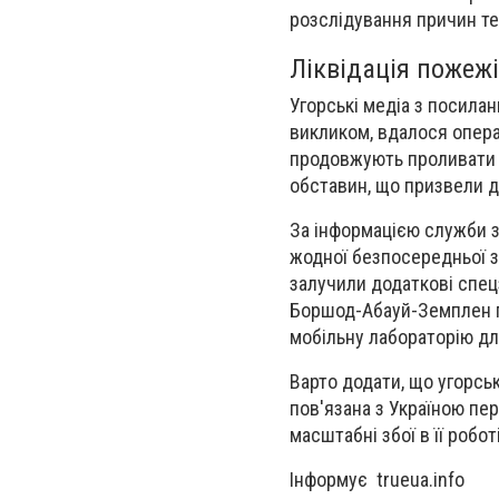
розслідування причин тех
Ліквідація пожеж
Угорські медіа з посила
викликом, вдалося опера
продовжують проливати к
обставин, що призвели д
За інформацією служби з 
жодної безпосередньої з
залучили додаткові спецз
Боршод-Абауй-Земплен п
мобільну лабораторію для
Варто додати, що угорсь
пов'язана з Україною пе
масштабні збої в її роб
Інформує trueua.info