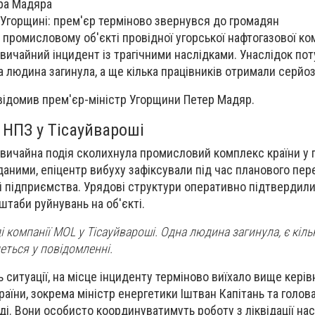
ра Мадяра
в Угорщині: прем'єр терміново звернувся до громадян
а промисловому об'єкті провідної угорської нафтогазової ко
ичайний інцидент із трагічними наслідками. Унаслідок по
людина загинула, а ще кілька працівників отримали серйоз
відомив прем'єр-міністр Угорщини Петер Мадяр.
а НПЗ у Тісауйвароші
звичайна подія сколихнула промисловий комплекс країни у 
даними, епіцентр вибуху зафіксували під час планового пер
 підприємства. Урядові структури оперативно підтвердил
штаби руйнувань на об'єкті.
і компанії MOL у Тісауйвароші. Одна людина загинула, є кіль
еться у повідомленні.
 ситуації, на місце інциденту терміново виїхало вище кері
аїни, зокрема міністр енергетики Іштван Капітань та голов
і. Вони особисто координуватимуть роботу з ліквідації нас