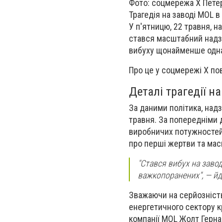
Фото: соцмережа X Пете
Трагедія на заводі MOL 
У п'ятницю, 22 травня, н
стався масштабний надзв
вибуху щонайменше одна 
Про це у соцмережі X по
Деталі трагедії н
За даними політика, над
травня. За попередніми 
виробничих потужностей
про перші жертви та мас
"Стався вибух на завод
важкопоранених", — йд
Зважаючи на серйозність
енергетичного сектору кр
компанії MOL Жолт Гернад