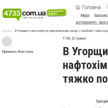
Головна
Афіша
Карта міс
ФОТОКОНКУРС - МОЯ 
Головна
В Угорщині стався вибух на нафтохімічному заводі: є загиблий і тяжко пор
17:06, 22 травня
В Угорщи
Ефименко Анастасия
нафтохімі
тяжко по
Трагедія