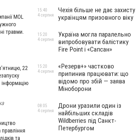
Чехія більше не дає захисту
15:40
4 серпня
мпанії MOL
українцям призовного віку
тужного
ні травми.
Україна могла паралельно
15:20
4 серпня
випробовувати балістику
Fire Point і «Сапсан»
«Резерв+» частково
15:20
п'ятницю, 22
4 серпня
припинив працювати: що
езапуску
відомо про збій — заява
и інформацію
Міноборони
ка
Дрони уразили один із
08:05
4 серпня
найбільших складів
Wildberries під Санкт-
вництво
Петербургом
а правління
лідків та