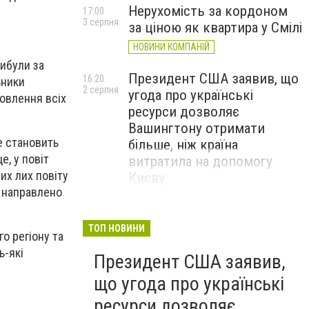
Нерухомість за кордоном
17:00
3 серпня
за ціною як квартира у Смілі
НОВИНИ КОМПАНІЙ
рибули за
Президент США заявив, що
16:20
ьники
2 серпня
угода про українські
овлення всіх
ресурси дозволяє
Вашингтону отримати
е становить
більше, ніж країна
е, у повіт
витратила на допомогу
их лих повіту
Києву
 направлено
ТОП НОВИНИ
о регіону та
ь-які
Президент США заявив,
що угода про українські
ресурси дозволяє