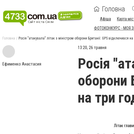
Головна
Афіша
Карта міс
ФОТОКОНКУРС - МОЯ 
Головна
Росія "атакувала" літак з міністром оборони Британії: GPS відключився на
13:20, 26 травня
Росія "ат
Ефименко Анастасия
оборони 
на три г
Літак глав