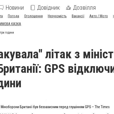
Новини
Довідник
Дозвілля
та
Погода
Оголошення
Нерухомість
Вакансії
Авто / Мото
ЗИМОВА КАЗКА
 три години
акувала" літак з мініс
Британії: GPS відключ
одини
и Міноборони Британії був беззахисним перед глушінням GPS – The Times