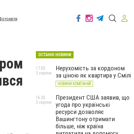
Фотозвіти
ОСТАННІ НОВИНИ
тром
Нерухомість за кордоном
17:00
3 серпня
за ціною як квартира у Смілі
ився
НОВИНИ КОМПАНІЙ
Президент США заявив, що
16:20
2 серпня
угода про українські
ресурси дозволяє
Вашингтону отримати
більше, ніж країна
витратила на допомогу