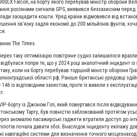
900LX Falcon, на борту якого перебував міністр оборони Вел
вання росіянами сигналів GPS, виявився беззахисним перед
лади заощадити кошти. Уряд країни відмовився від встан
шення зв'язку задля економії до 200 мільйонів фунтів, хоча
ся.
анню The Times.
через таку оптимізацію повітряне судно залишилося вразл
 відбулася попри те, що у 2024 році аналогічний інцидент із
таку, коли на борту перебував тодішній міністр оборони Гр
алінінградської області рф. Раніше британські урядовці зді
 146 із відповідним захистом, проте їх вивели з експлуатаці
т.
IP-борту із Джоном Гілі, який повертався після відвідуванн
стонському Тарту, був повністю заблокований протягом усь
ерез аномалію пасажирські гаджети втратили доступ до інте
 пілотів почала давати збої. Внаслідок інциденту екіпажу д
ні навігаційні системи для визначення точного місцезнаход