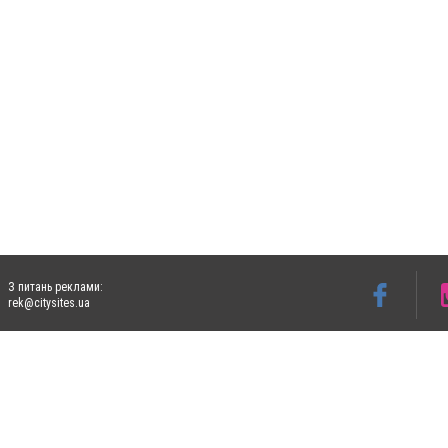
З питань реклами:
rek@citysites.ua
Допускається цитування матеріалів без отримання попередньої згоди 4733.com.ua за
систем гіперпосилання на цитовані статті не нижче другого абзацу в тексті або в я
Матеріали з плашками "Новини компаній", "Промо", "Партнерський матеріал", "Партнер
Реклама на сайті
Ф