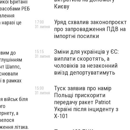
икої Британії
Києву
 засобами РЕБ
овлення
Уряд схвалив законопроєкт
 наразі це
17:00
31 липня
про запровадження ПДВ на
імпортні посилки
Зміни для українців у ЄС:
15:15
ивим до
31 липня
виплати скоротять, а
 глушінням
чоловіків за незаконний
ант Шаппс,
виїзд депортуватимуть
йснювали
ї в рамках
Туск заявив про намір
15:00
31 липня
Польщі прискорити
я військ біля
передачу ракет Patriot
ого
Україні після інциденту з
рнету, а
Х-101
овелося
ження літака.