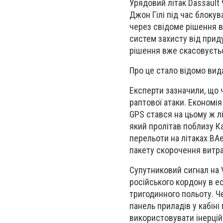
Урядовий літак Dassault 
Джон Гілі під час блоку
через свідоме рішення в
систем захисту від приду
рішення вже скасовуєть
Про це стало відомо вид
Експерти зазначили, що 
раптової атаки. Економія
GPS стався на цьому ж лі
який пролітав поблизу К
перельоти на літаках BAe
пакету скорочення витра
Супутниковий сигнал на V
російського кордону в е
тригодинного польоту. Ч
панель приладів у кабіні
використовувати інерцій