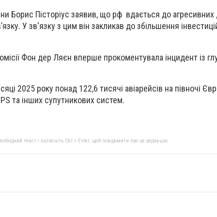
ни Борис Пісторіус заявив, що
рф
вдається до
агресивних
’язку
. У зв'язку з цим він закликав до збільшення інвестиці
омісії Фон дер Ляєн вперше прокоментувала інцидент із гл
сяці 2025 року понад 122,6 тисячі авіарейсів на півночі Єв
GPS та інших супутникових систем.
бхідний текст і натисніть Ctrl + Enter, щоб повідомити про це редакцію