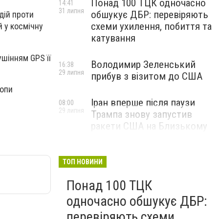
Понад 100 ТЦК одночасно
14:41
31 липня
обшукує ДБР: перевіряють
дій проти
схеми ухилення, побиття та
й у космічну
катування
ушінням GPS її
Володимир Зеленський
16:38
29 липня
прибув з візитом до США
ропи
Іран вперше після паузи
08:00
29 липня
Трампа знову запустив
ракети США на Близькому
Сході
ТОП НОВИНИ
Понад 100 ТЦК
одночасно обшукує ДБР:
перевіряють схеми