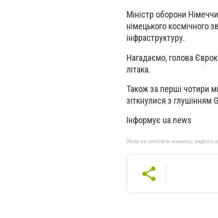
Міністр оборони Німеччи
німецьк
ого космічного зв
інфраструктуру.
Нагадаємо, голова Єврок
літака.
Також за перші чотири мі
зіткнулися з глушінням 
Інформує ua.news
Якщо ви помітили помилку, виділіть нео