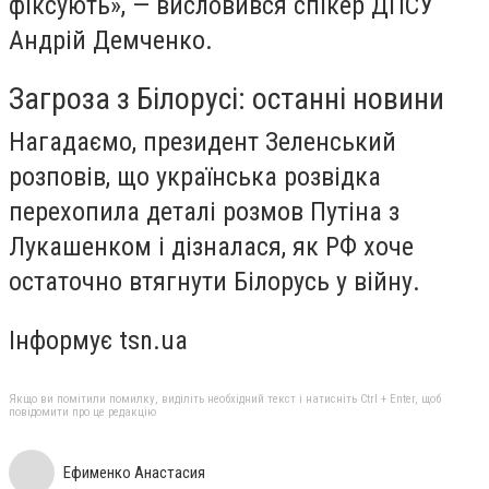
фіксують», — висловився спікер ДПСУ
Андрій Демченко.
Загроза з Білорусі: останні новини
Нагадаємо, президент Зеленський
розповів, що українська розвідка
перехопила деталі розмов Путіна з
Лукашенком і дізналася, як РФ хоче
остаточно втягнути Білорусь у війну.
Інформує tsn.ua
Якщо ви помітили помилку, виділіть необхідний текст і натисніть Ctrl + Enter, щоб
повідомити про це редакцію
Ефименко Анастасия