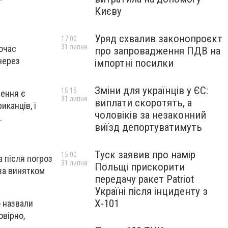
Києву
Уряд схвалив законопроєкт
17:00
31 липня
очас
про запровадження ПДВ на
через
імпортні посилки
Зміни для українців у ЄС:
15:15
лення є
31 липня
виплати скоротять, а
канців, і
чоловіків за незаконний
.
виїзд депортуватимуть
Туск заявив про намір
15:00
 після погроз
31 липня
Польщі прискорити
 за винятком
передачу ракет Patriot
Україні після інциденту з
Х-101
ю назвали
овірно,