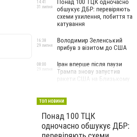
Понад 100 ТЦК одночасно
14:41
31 липня
обшукує ДБР: перевіряють
схеми ухилення, побиття та
катування
Володимир Зеленський
16:38
29 липня
прибув з візитом до США
Іран вперше після паузи
08:00
29 липня
Трампа знову запустив
ракети США на Близькому
Сході
ТОП НОВИНИ
Понад 100 ТЦК
одночасно обшукує ДБР:
перевіряють схеми