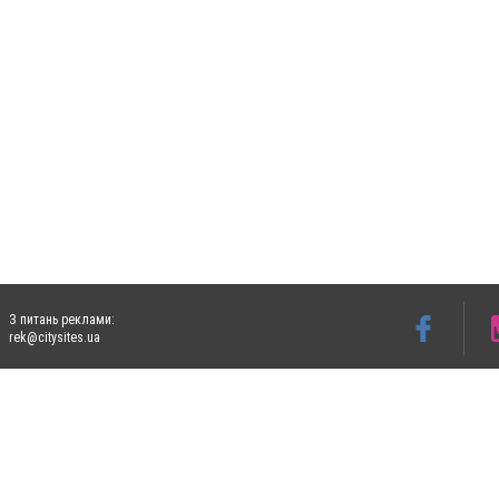
З питань реклами:
rek@citysites.ua
Допускається цитування матеріалів без отримання попередньої згоди 4733.com.ua за
систем гіперпосилання на цитовані статті не нижче другого абзацу в тексті або в я
Матеріали з плашками "Новини компаній", "Промо", "Партнерський матеріал", "Партнер
Реклама на сайті
Ф