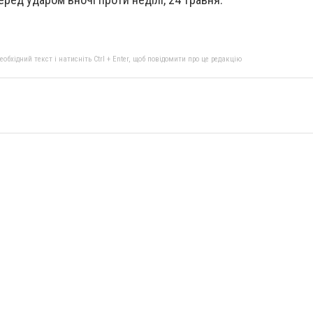
бхідний текст і натисніть Ctrl + Enter, щоб повідомити про це редакцію