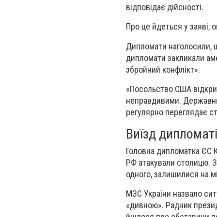
відповідає дійсності.
Про це йдеться у заяві, 
Дипломати наголосили, 
дипломати закликали аме
збройний конфлікт».
«Посольство США відкрит
неправдивими. Державний
регулярно переглядає ст
Виїзд дипломат
Головна дипломатка ЄС К
РФ атакували столицю. З 
одного, залишилися на м
МЗС України назвало сит
«дивною». Радник презид
йшлося про обставини пе