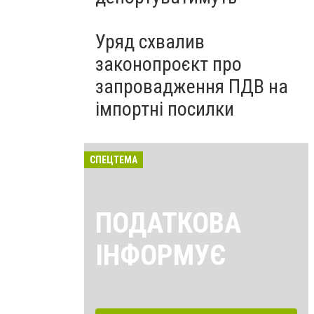
Уряд схвалив
законопроєкт про
запровадження ПДВ на
імпортні посилки
СПЕЦТЕМА
ПОДАТКОВА
ІНФОРМУЄ