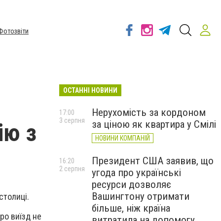
Фотозвіти
ОСТАННІ НОВИНИ
Нерухомість за кордоном
17:00
3 серпня
за ціною як квартира у Смілі
ію з
НОВИНИ КОМПАНІЙ
Президент США заявив, що
16:20
2 серпня
угода про українські
ресурси дозволяє
Вашингтону отримати
столиці.
більше, ніж країна
ро виїзд не
витратила на допомогу