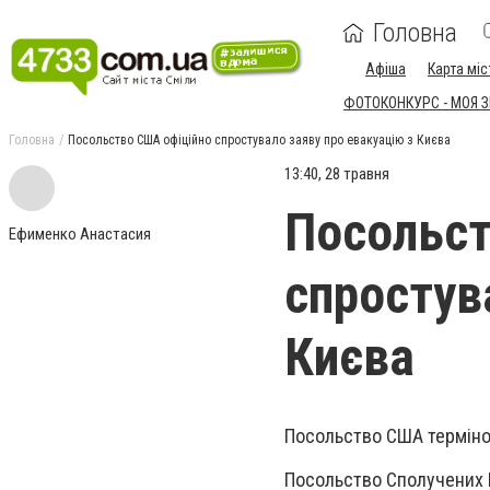
Головна
Афіша
Карта міс
ФОТОКОНКУРС - МОЯ 
Головна
Посольство США офіційно спростувало заяву про евакуацію з Києва
13:40, 28 травня
Посольст
Ефименко Анастасия
спростув
Києва
Посольство США терміново
Посольство Сполучених 