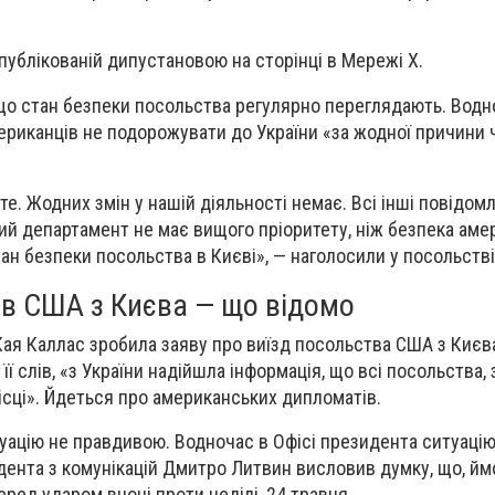
опублікованій дипустановою на сторінці в Мережі Х.
що стан безпеки посольства регулярно переглядають. Водн
риканців не подорожувати до України «за жодної причини 
е. Жодних змін у нашій діяльності немає. Всі інші повідом
 департамент не має вищого пріоритету, ніж безпека амери
ан безпеки посольства в Києві», — наголосили у посольстві
ів США з Києва — що відомо
ая Каллас зробила заяву про виїзд посольства США з Києва
її слів, «з України надійшла інформація, що всі посольства,
ісці». Йдеться про американських дипломатів.
уацію не правдивою. Водночас в Офісі президента ситуаці
ента з комунікацій Дмитро Литвин висловив думку, що, йм
ред ударом вночі проти неділі, 24 травня.