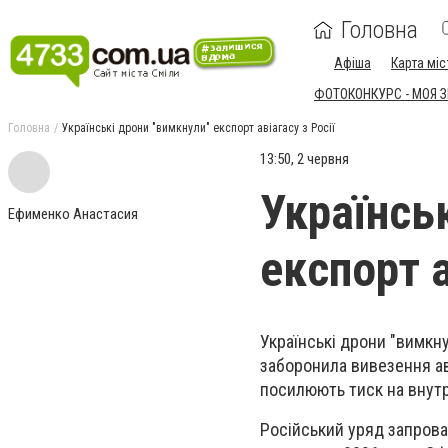
Головна
Афіша
Карта міс
ФОТОКОНКУРС - МОЯ 
Головна
Українські дрони "вимкнули" експорт авіагасу з Росії
13:50, 2 червня
Українсь
Ефименко Анастасия
експорт а
Українські дрони "вимкн
заборонила вивезення аві
посилюють тиск на внут
Російський уряд запровад