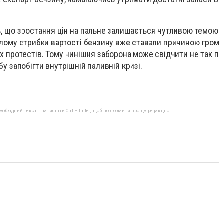
, що зростання цін на пальне залишається чутливою темою
улому стрибки вартості бензину вже ставали причиною гро
 протестів. Тому нинішня заборона може свідчити не так п
бу запобігти внутрішній паливній кризі.
бхідний текст і натисніть Ctrl + Enter, щоб повідомити про це редакцію