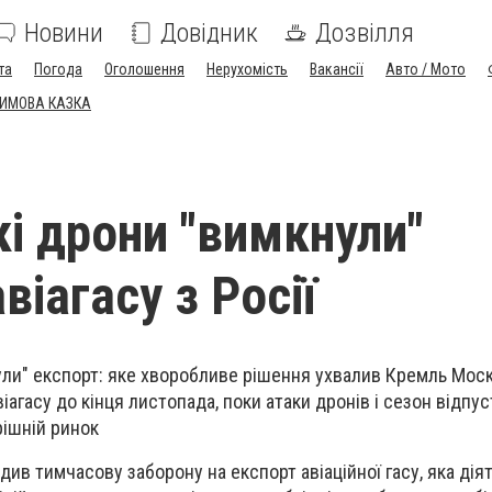
Новини
Довідник
Дозвілля
та
Погода
Оголошення
Нерухомість
Вакансії
Авто / Мото
ЗИМОВА КАЗКА
кі дрони "вимкнули"
віагасу з Росії
ули" експорт: яке хворобливе рішення ухвалив Кремль Мос
агасу до кінця листопада, поки атаки дронів і сезон відпус
рішній ринок
ив тимчасову заборону на експорт авіаційної гасу, яка дія