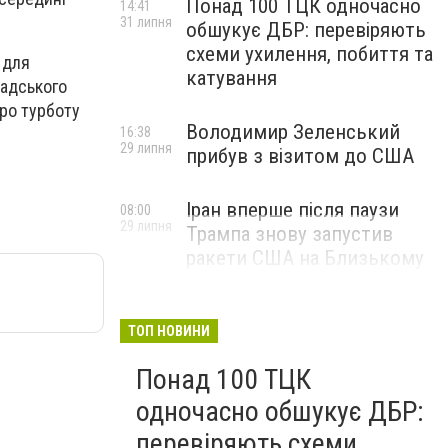
Понад 100 ТЦК одночасно
14:41
31 липня
обшукує ДБР: перевіряють
схеми ухилення, побиття та
 для
катування
мадського
ро турботу
Володимир Зеленський
16:38
29 липня
прибув з візитом до США
Іран вперше після паузи
08:00
29 липня
Трампа знову запустив
ракети США на Близькому
Сході
ТОП НОВИНИ
Понад 100 ТЦК
одночасно обшукує ДБР:
перевіряють схеми