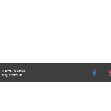
З питань реклами:
rek@citysites.ua
Допускається цитування матеріалів без отримання попередньої згоди 4733.com.ua за
систем гіперпосилання на цитовані статті не нижче другого абзацу в тексті або в я
Матеріали з плашками "Новини компаній", "Промо", "Партнерський матеріал", "Партнер
Реклама на сайті
Ф