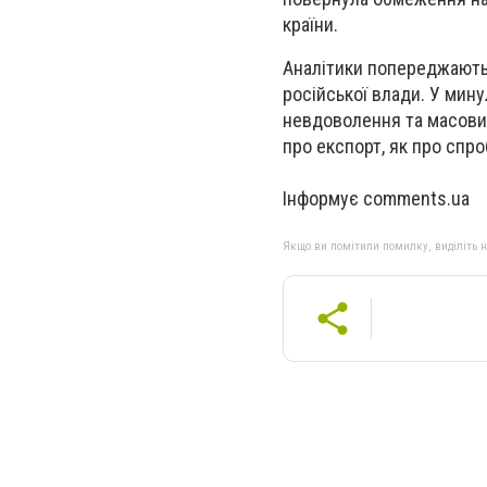
країни.
Аналітики попереджають
російської влади. У мин
невдоволення та масових
про експорт, як про спро
Інформує comments.ua
Якщо ви помітили помилку, виділіть нео