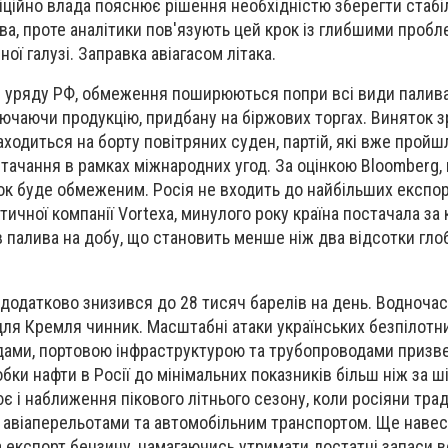
іційно влада пояснює рішення необхідністю зберегти стабі
ва, проте аналітики пов'язують цей крок із глибшими проб
ої галузі. Заправка авіагасом літака.
и уряду РФ, обмеження поширюються попри всі види палив
лючаючи продукцію, придбану на біржових торгах. Виняток 
аходиться на борту повітряних суден, партій, які вже прой
тачання в рамках міжнародних угод. За оцінкою Bloomberg,
ок буде обмеженим. Росія не входить до найбільших експор
ітичної компанії Vortexa, минулого року країна постачала за
в палива на добу, що становить менше ніж два відсотки гло
 додатково знизився до 28 тисяч барелів на день. Водноча
ля Кремля чинник. Масштабні атаки українських безпілотн
ами, портовою інфраструктурою та трубопроводами призв
бки нафти в Росії до мінімальних показників більш ніж за 
є і наближення пікового літнього сезону, коли росіяни тра
 авіаперельотами та автомобільним транспортом. Ще навес
експорт бензину, намагаючись утримати достатні запаси 