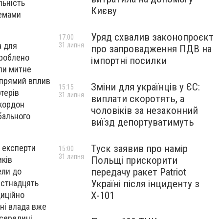
льність
Києву
лемами
Уряд схвалив законопроєкт
17:00
а для
31 липня
про запровадження ПДВ на
зроблено
імпортні посилки
шли митне
 прямий вплив
Зміни для українців у ЄС:
15:15
терів
31 липня
виплати скоротять, а
 кордон
чоловіків за незаконний
бального
виїзд депортуватимуть
с експерти
Туск заявив про намір
15:00
31 липня
иків
Польщі прискорити
ели до
передачу ракет Patriot
шістнадцять
Україні після інциденту з
диційно
Х-101
ні влада вже
всередині