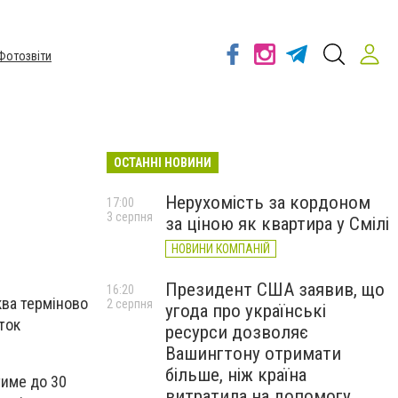
Фотозвіти
ОСТАННІ НОВИНИ
Нерухомість за кордоном
17:00
3 серпня
за ціною як квартира у Смілі
НОВИНИ КОМПАНІЙ
Президент США заявив, що
16:20
ква терміново
2 серпня
угода про українські
ток
ресурси дозволяє
Вашингтону отримати
більше, ніж країна
тиме до 30
витратила на допомогу