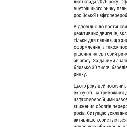
листопада 2026 року. Оф
внутрішнього ринку пали
російської нафтопереробн
Відповідно до постанов
реактивних двигунів, вк
тільки для палива, що зн
оформлення, а також пос
рішення на світовий рин
авіагасу. За даними анал
близько 30 тисяч барелі
ринку.
Цього року цей показник
вказують на тривожний д
нафтопереробними завод
зниження обсягів переро
років. Ситуацію ускладню
активніше користуються
повернула обмеження на 