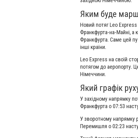
західною Німеччиною.
Яким буде марш
Новий потяг Leo Express
Франкфурта-на-Майні, а 
Франкфурта. Саме цей пу
інші країни.
Leo Express на своїй сто
потягом до аеропорту. Ц
Німеччини.
Який графік рух
У західному напрямку по
Франкфурта о 07:53 наст
У зворотному напрямку ре
Перемишля о 02:23 насту