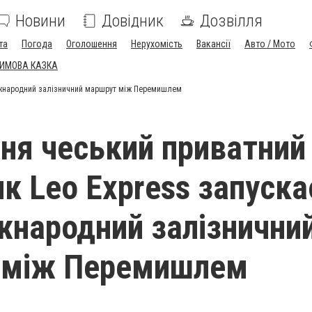
Новини
Довідник
Дозвілля
та
Погода
Оголошення
Нерухомість
Вакансії
Авто / Мото
ЗИМОВА КАЗКА
міжнародний залізничний маршрут між Перемишлем
вня чеський приватний
ик Leo Express запуска
жнародний залізнични
 між Перемишлем