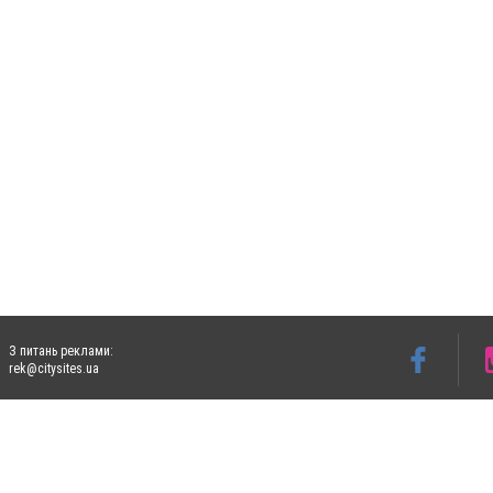
З питань реклами:
rek@citysites.ua
Допускається цитування матеріалів без отримання попередньої згоди 4733.com.ua за
систем гіперпосилання на цитовані статті не нижче другого абзацу в тексті або в я
Матеріали з плашками "Новини компаній", "Промо", "Партнерський матеріал", "Партнер