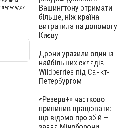
ажирів із
Вашингтону отримати
х пересадок.
більше, ніж країна
витратила на допомогу
Києву
Дрони уразили один із
найбільших складів
Wildberries під Санкт-
Петербургом
«Резерв+» частково
припинив працювати:
що відомо про збій —
заява Міноборони