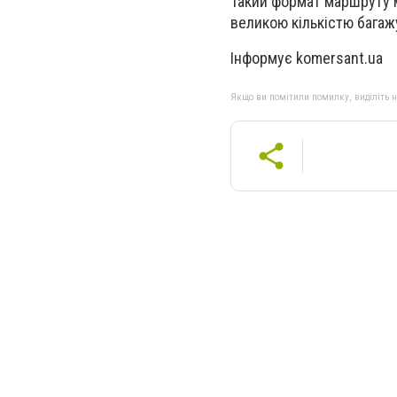
Такий формат маршруту м
великою кількістю багаж
Інформує komersant.ua
Якщо ви помітили помилку, виділіть нео