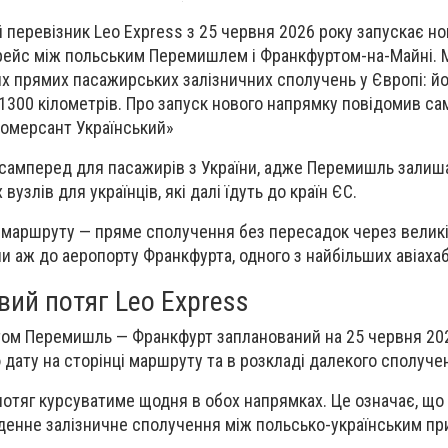
перевізник Leo Express з 25 червня 2026 року запускає н
ейс між польським Перемишлем і Франкфуртом-на-Майні.
х прямих пасажирських залізничних сполучень у Європі: йо
300 кілометрів. Про запуск нового напрямку повідомив са
Комерсант Український»
самперед для пасажирів з України, адже Перемишль залиш
вузлів для українців, які далі їдуть до країн ЄС.
 маршруту — пряме сполучення без пересадок через великі
ни аж до аеропорту Франкфурта, одного з найбільших авіаха
вий потяг Leo Express
ом Перемишль — Франкфурт запланований на 25 червня 202
 дату на сторінці маршруту та в розкладі далекого сполуче
потяг курсуватиме щодня в обох напрямках. Це означає, щ
денне залізничне сполучення між польсько-українським пр