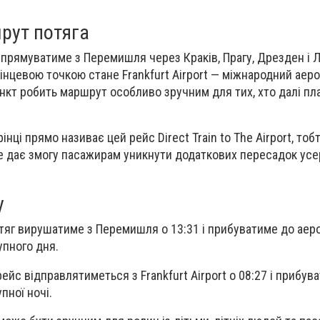
рут потяга
 прямуватиме з Перемишля через Краків, Прагу, Дрезден і 
кінцевою точкою стане Frankfurt Airport — міжнародний аер
нкт робить маршрут особливо зручним для тих, хто далі пла
рінці прямо називає цей рейс Direct Train to The Airport, то
е дає змогу пасажирам уникнути додаткових пересадок усе
у
тяг вирушатиме з Перемишля о 13:31 і прибуватиме до аер
упного дня.
йс відправлятиметься з Frankfurt Airport о 08:27 і прибув
пної ночі.