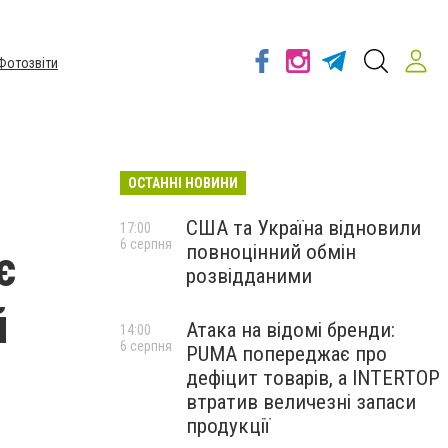
Фотозвіти
ОСТАННІ НОВИНИ
США та Україна відновили
17:00
6 серпня
повноцінний обмін
є
розвідданими
й
Атака на відомі бренди:
14:00
6 серпня
PUMA попереджає про
дефіцит товарів, а INTERTOP
втратив величезні запаси
продукції