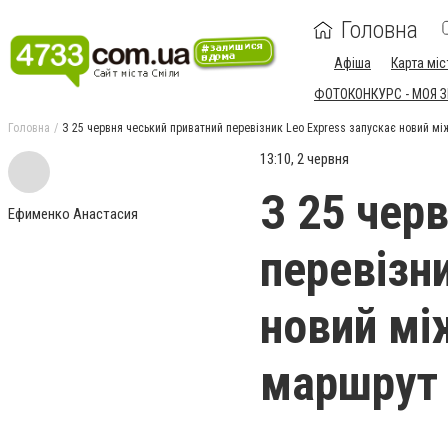
Головна
Афіша
Карта міс
ФОТОКОНКУРС - МОЯ 
Головна
З 25 червня чеський приватний перевізник Leo Express запускає новий 
13:10, 2 червня
З 25 чер
Ефименко Анастасия
перевізн
новий мі
маршрут