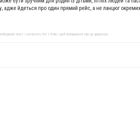
оже бути зручним для родин із дітьми, літніх людей та пас
у, адже йдеться про один прямий рейс, а не ланцюг окреми
бхідний текст і натисніть Ctrl + Enter, щоб повідомити про це редакцію