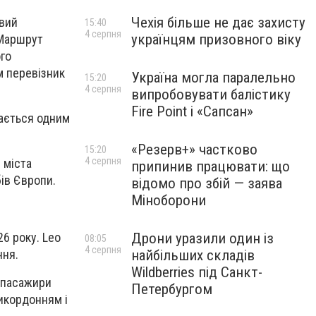
Чехія більше не дає захисту
овий
15:40
4 серпня
українцям призовного віку
 Маршрут
го
м перевізник
Україна могла паралельно
15:20
4 серпня
випробовувати балістику
Fire Point і «Сапсан»
ається одним
«Резерв+» частково
15:20
4 серпня
 міста
припинив працювати: що
бів Європи.
відомо про збій — заява
Міноборони
6 року. Leo
Дрони уразили один із
08:05
4 серпня
ння.
найбільших складів
Wildberries під Санкт-
о пасажири
Петербургом
икордонням і