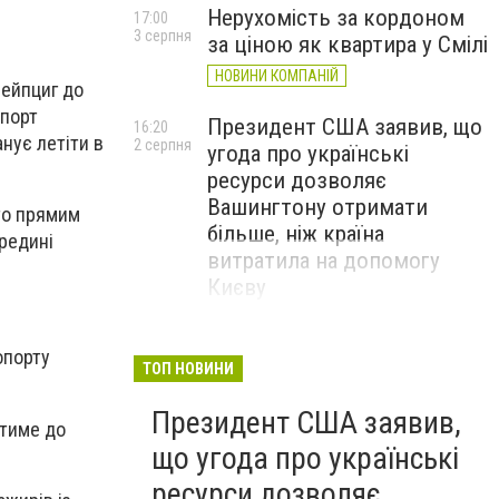
Нерухомість за кордоном
17:00
3 серпня
за ціною як квартира у Смілі
НОВИНИ КОМПАНІЙ
Лейпциг до
опорт
Президент США заявив, що
16:20
нує летіти в
2 серпня
угода про українські
ресурси дозволяє
Вашингтону отримати
бто прямим
більше, ніж країна
редині
витратила на допомогу
Києву
опорту
ТОП НОВИНИ
Президент США заявив,
атиме до
що угода про українські
ресурси дозволяє