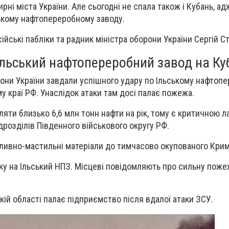
ні міста України. Але сьогодні не спала також і Кубань, а
ькому нафтопереробному заводу.
йські пабліки та радник міністра оборони України Сергій С
Ільський нафтопереробний завод на Ку
рони України завдали успішного удару по Ільському нафтоп
у краї РФ. Унаслідок атаки там досі палає пожежа.
яти близько 6,6 млн тонн нафти на рік, тому є критичною л
дрозділів Південного військового округу РФ.
ливно-мастильні матеріали до тимчасово окупованого Крим
ку на Ільський НПЗ. Місцеві повідомляють про сильну поже
ькій області палає підприємство після вдалої атаки ЗСУ.