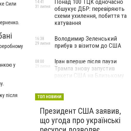
Понад 100 ТЦК одночасно
14:41
дже Сили
31 липня
обшукує ДБР: перевіряють
схеми ухилення, побиття та
катування
терненко.
бані
Володимир Зеленський
16:38
29 липня
прибув з візитом до США
ереробному
Іран вперше після паузи
08:00
анкою у
29 липня
Трампа знову запустив
ракети США на Близькому
Сході
у.
жу після
ТОП НОВИНИ
Президент США заявив,
що угода про українські
ресурси дозволяє