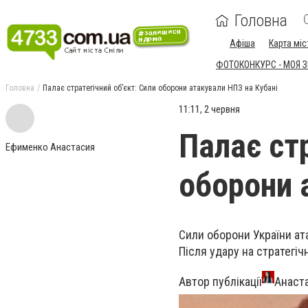
Головна
Афіша
Карта міс
ФОТОКОНКУРС - МОЯ 
Головна
Палає стратегічний об’єкт: Сили оборони атакували НПЗ на Кубані
11:11, 2 червня
Палає стр
Ефименко Анастасия
оборони 
Сили оборони України ат
Після удару на стратегіч
Автор публікації
Анаста