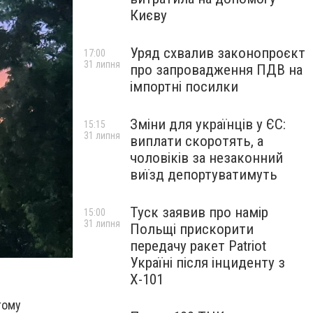
Києву
Уряд схвалив законопроєкт
17:00
31 липня
про запровадження ПДВ на
імпортні посилки
Зміни для українців у ЄС:
15:15
31 липня
виплати скоротять, а
чоловіків за незаконний
виїзд депортуватимуть
Туск заявив про намір
15:00
31 липня
Польщі прискорити
передачу ракет Patriot
Україні після інциденту з
Х-101
тому