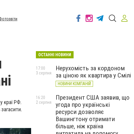
Фотозвіти
ОСТАННІ НОВИНИ
и
Нерухомість за кордоном
17:00
3 серпня
за ціною як квартира у Смілі
ні
НОВИНИ КОМПАНІЙ
Президент США заявив, що
16:20
 краї РФ.
2 серпня
угода про українські
 загасити.
ресурси дозволяє
Вашингтону отримати
більше, ніж країна
витратила на допомогу