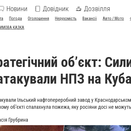
Новини
Довідник
Дозвілля
та
Погода
Оголошення
Нерухомість
Вакансії
Авто / Мото
ЗИМОВА КАЗКА
атегічний об’єкт: Сил
атакували НПЗ на Куба
акували Ільський нафтопереробний завод у Краснодарському
ному об’єкті спалахнула пожежа, яку росіяни досі не можуть
сія Грубрина