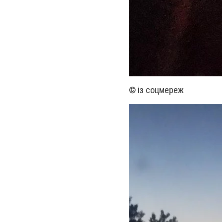
© із соцмереж