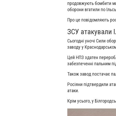
продовжують бомбити мир
оборони вгатили по Ільс
Про це повідомляють росі
ЗСУ атакували 
Сьогодні уночі Сили обо
заводу у Краснодарськом
Цей НПЗ здатен переробл
забезпеченні пальним пі
Також завод постачає па
Росіяни підтвердили ата
атаки.
Крім усього, у Білгородс