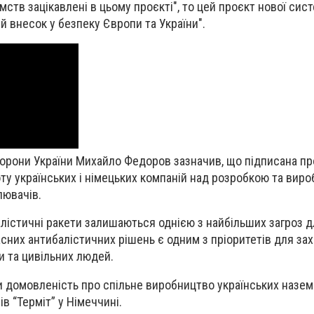
мств зацікавлені в цьому проєкті", то цей проєкт нової сис
 внесок у безпеку Європи та України".
орони України Михайло Федоров зазначив, що підписана п
ту українських і німецьких компаній над розробкою та вир
лювачів.
лістичні ракети залишаються однією з найбільших загроз д
сних антибалістичних рішень є одним з пріоритетів для зах
и та цивільних людей.
и домовленість про спільне виробництво українських назе
в “Терміт” у Німеччині.