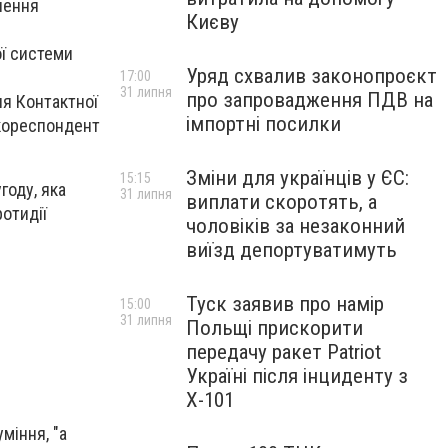
лення
Києву
ої системи
Уряд схвалив законопроєкт
17:00
31 липня
про запровадження ПДВ на
ня Контактної
імпортні посилки
 кореспондент
Зміни для українців у ЄС:
15:15
году, яка
31 липня
виплати скоротять, а
отидії
чоловіків за незаконний
виїзд депортуватимуть
Туск заявив про намір
15:00
31 липня
Польщі прискорити
передачу ракет Patriot
Україні після інциденту з
Х-101
міння, "а