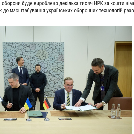
 оборони буде вироблено декілька тисяч НРК за кошти нім
к до масштабування українських оборонних технологій разо