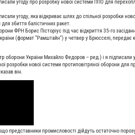
дписали угоду про розробку нової системи ППО для перехоп
писали угоду, яка відкриває шлях до спільної розробки нов
 для збиття балістичних ракет.
орони ФРН Борис Пісторіус під час відкриття 35-го засідан
України (формат "Рамштайн") у четвер у Брюсселі, передає
тр оборони України Михайло Федоров – ред.) і я підписали у
ної розробки нової системи протиповітряної оборони для пр
казав він.
якщо представники промисловості дійдуть остаточно порозу