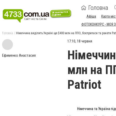
Головна
Афіша
Карта міс
ФОТОКОНКУРС - МОЯ 
Головна
Німеччина виділить Україні ще $400 млн на ППО, боєприпаси та ракети Patr
17:10, 18 червня
Німеччин
Ефименко Анастасия
млн на П
Patriot
Німеччина та Україна пі