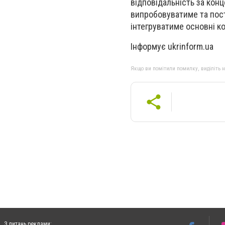
відповідальність за кон
випробовуватиме та пост
інтегруватиме основні к
Інформує ukrinform.ua
Якщо ви помітили помилку, виділіть нео
З питань реклами: