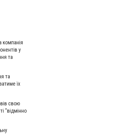
а компанія
онентів у
ння та
ня та
ватиме їх
овів свою
ті "відмінно
льну