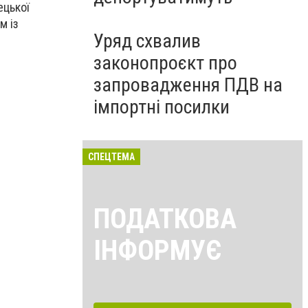
ецької
м із
Уряд схвалив
законопроєкт про
запровадження ПДВ на
імпортні посилки
СПЕЦТЕМА
ПОДАТКОВА
ІНФОРМУЄ