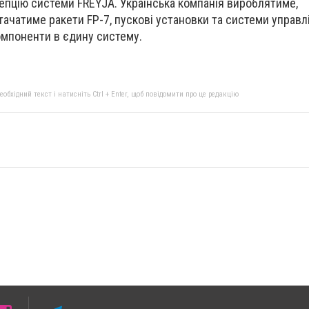
цепцію системи FREYJA. Українська компанія вироблятиме,
ачатиме ракети FP-7, пускові установки та системи управлі
омпоненти в єдину систему.
бхідний текст і натисніть Ctrl + Enter, щоб повідомити про це редакцію