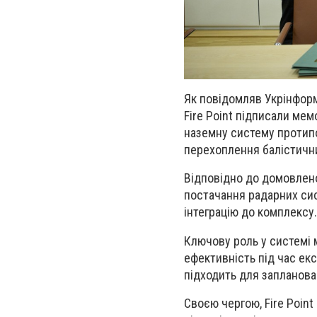
Як повідомляв Укрінформ
Fire Point підписали мем
наземну систему протипо
перехоплення балістични
Відповідно до домовлено
постачання радарних сис
інтеграцію до комплексу.
Ключову роль у системі м
ефективність під час екс
підходить для запланова
Своєю чергою, Fire Poin