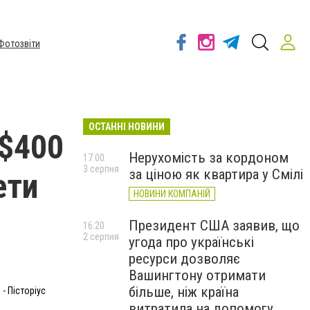
Фотозвіти
ОСТАННІ НОВИНИ
 $400
Нерухомість за кордоном
17:00
3 серпня
за ціною як квартира у Смілі
ети
НОВИНИ КОМПАНІЙ
Президент США заявив, що
16:20
2 серпня
угода про українські
ресурси дозволяє
Вашингтону отримати
більше, ніж країна
- Пісторіус
витратила на допомогу