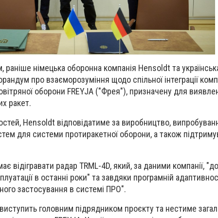
, раніше німецька оборонна компанія Hensoldt та українськ
орандум про взаєморозуміння щодо спільної інтеграції комп
вітряної оборони FREYJA ("Фрея"), призначену для виявле
х ракет.
стей, Hensoldt відповідатиме за виробництво, випробуван
тем для системи протиракетної оборони, а також підтриму
ає відігравати радар TRML-4D, який, за даними компанії, "д
плуатації в останні роки" та завдяки програмній адаптивнос
ного застосування в системі ПРО".
t виступить головним підрядником проєкту та нестиме зага