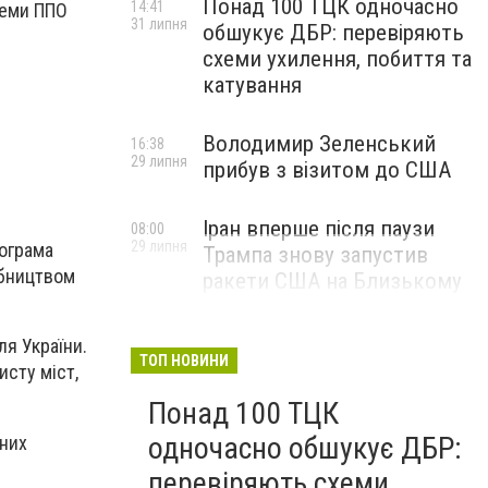
Понад 100 ТЦК одночасно
14:41
теми ППО
31 липня
обшукує ДБР: перевіряють
схеми ухилення, побиття та
катування
Володимир Зеленський
16:38
29 липня
прибув з візитом до США
Іран вперше після паузи
08:00
29 липня
рограма
Трампа знову запустив
обництвом
ракети США на Близькому
Сході
ля України.
ТОП НОВИНИ
исту міст,
Понад 100 ТЦК
одночасно обшукує ДБР:
мних
перевіряють схеми