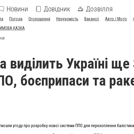
Новини
Довідник
Дозвілля
та
Погода
Оголошення
Нерухомість
Вакансії
Авто / Мото
ЗИМОВА КАЗКА
iot
а виділить Україні ще
ПО, боєприпаси та рак
дписали угоду про розробку нової системи ППО для перехоплення балістики 