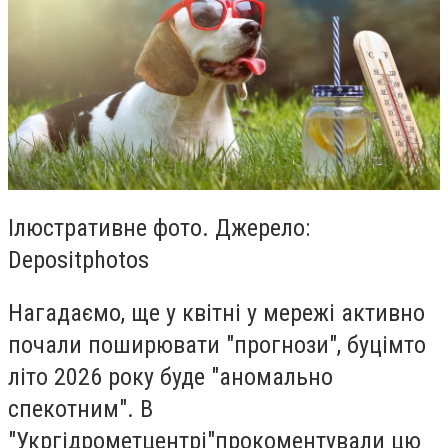
Ілюстративне фото. Джерело:
Depositphotos
Нагадаємо, ще у квітні у мережі активно
почали поширювати "прогнози", буцімто
літо 2026 року буде "аномально
спекотним". В
"Укргідрометцентрі"прокоментували цю