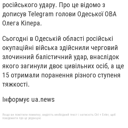
російського удару. Про це відомо з
дописув Telegram голови Одеської ОВА
Олега Кіпера.
Сьогодні в Одеській області російські
окупаційні війська здійснили черговий
злочинний балістичний удар, внаслідок
якого загинули двоє цивільних осіб, а ще
15 отримали поранення різного ступеня
тяжкості.
Інформує ua.news
Якщо ви помітили помилку, виділіть необхідний текст і натисніть Ctrl + Enter, щоб
повідомити про це редакцію