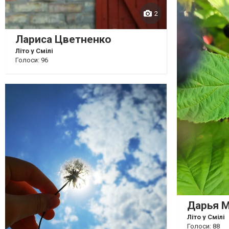
2
Лариса Цветненко
Літо у Смілі
Голоси: 96
Дарья 
Літо у Смілі
Голоси: 88