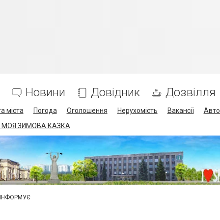
Новини
Довідник
Дозвілля
а міста
Погода
Оголошення
Нерухомість
Вакансії
Авто
 МОЯ ЗИМОВА КАЗКА
 ІНФОРМУЄ