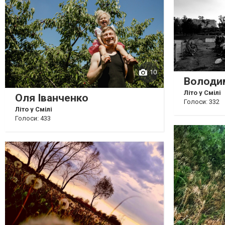
10
Володи
Літо у Смілі
Оля Іванченко
Голоси: 332
Літо у Смілі
Голоси: 433