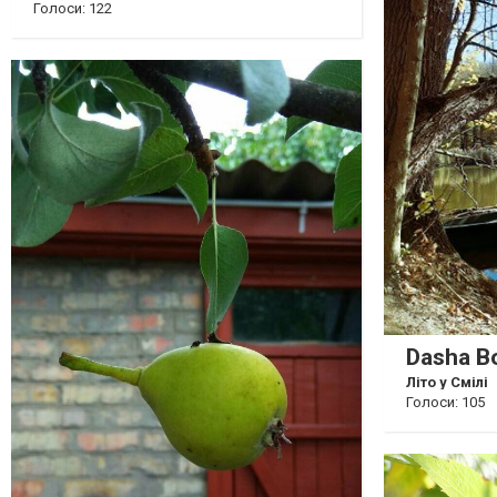
Голоси: 122
Dasha B
Літо у Смілі
Голоси: 105