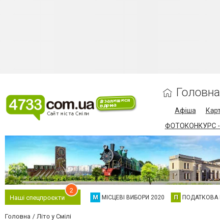
Головна
Афіша
Карт
ФОТОКОНКУРС -
2
М
МІСЦЕВІ ВИБОРИ 2020
П
ПОДАТКОВА
Наші спецпроєкти
Головна
Літо у Смілі