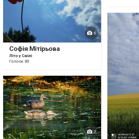
6
Софія Мітірьова
Літо у Смілі
Голоси: 83
7