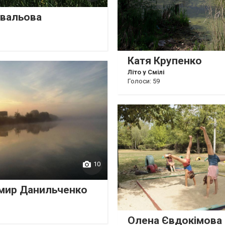
овальова
Катя Крупенко
Літо у Смілі
Голоси: 59
10
мир Данильченко
Олена Євдокімова