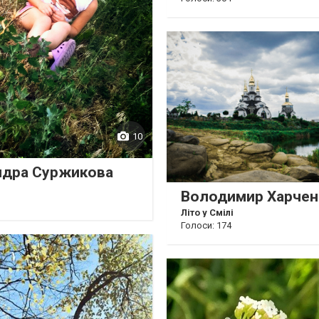
10
ндра Суржикова
Володимир Харчен
Літо у Смілі
Голоси: 174