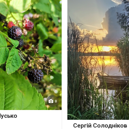
8
Мусько
Сергій Солодніков