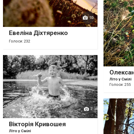
10
Евеліна Діхтяренко
Голоси: 232
Олекса
Літо у Смілі
Голоси: 255
7
Вікторія Кривошея
Літо у Смілі