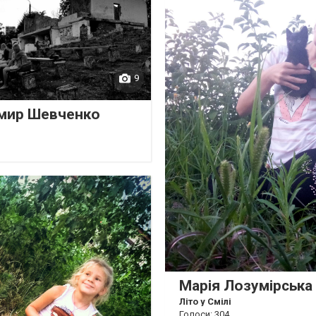
9
мир Шевченко
Марія Лозумірська
Літо у Смілі
Голоси: 304