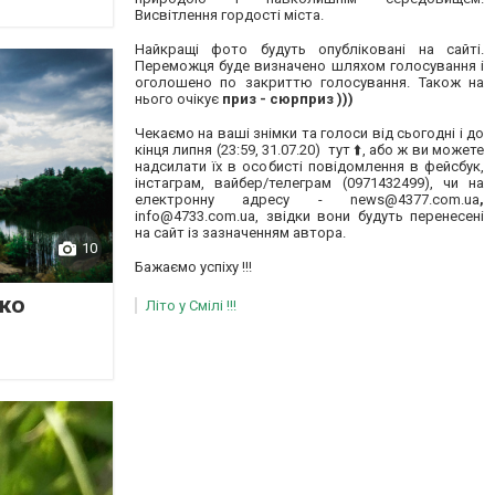
Висвітлення гордості міста.
Найкращі фото будуть опубліковані на сайті.
Переможця буде визначено шляхом голосування і
оголошено по закриттю голосування. Також на
нього очікує
приз - сюрприз )))
Чекаємо на ваші знімки та голоси від сьогодні і до
кінця липня (23:59, 31.07.20) тут ⬆️, або ж ви можете
надсилати їх в особисті повідомлення в
фейсбук
,
інстаграм
, вайбер/телеграм (0971432499), чи на
електронну адресу -
news@4377.co
m.ua
,
info@4733.com.ua
, звідки вони будуть перенесені
на сайт із зазначенням автора.
10
Бажаємо успіху !!!
ко
Літо у Смілі !!!