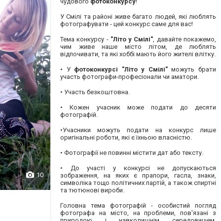
чудового
фотоконкурсу
!
У Смілі та районі живе багато людей, які люблять
фотографувати - цей конкурс саме для вас!
Тема конкурсу -
"Літо у Смілі"
, давайте покажемо,
чим живе наше місто літом, де люблять
відпочивати, та які хоббі мають його жителі влітку.
• У
фотоконкурсі
"Літо у Смілі"
можуть брати
участь фотографи-професіонали чи аматори.
• Участь безкоштовна.
• Кожен учасник може подати до десяти
фотографій.
•Учасники можуть подати на конкурс лише
оригінальні роботи, які є їхньою власністю.
• Фотографії не повинні містити дат або тексту.
•
До участі у конкурсі не допускаються
10
зображення, на яких є прапори, гасла, знаки,
символіка тощо політичних партій, а також спиртні
та тютюнові вироби.
Головна тема фотографій - особистий погляд
фотографа на місто, на проблеми, пов'язані з
природою і навколишнім середовищем.