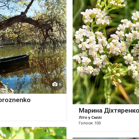
6
oroznenko
Марина Діхтяренк
Літо у Смілі
Голоси: 103