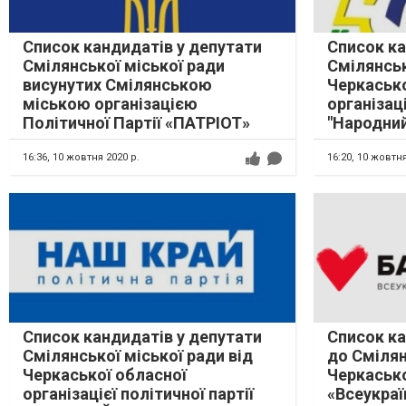
Список кандидатів у депутати
Список ка
Смілянської міської ради
Смілянськ
висунутих Смілянською
Черкасько
міською організацією
організаці
Політичної Партії «ПАТРІОТ»
"Народний
16:36,
10 жовтня 2020 р.
16:20,
10 жовтня
Список кандидатів у депутати
Список ка
Смілянської міської ради від
до Смілян
Черкаської обласної
Черкаськ
організацієї політичної партії
«Всеукраї