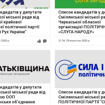
ндидатів у депутати
Список кандидатів у д
ої міської ради від
Смілянської міської р
ї крайової
Черкаської обласної
єї політичної партії
організацієї ПОЛІТИЧН
 Рух України"
«СЛУГА НАРОДУ»
 2020 р.
21:24,
29 вересня 2020 р.
ндидатів у депутати
ської міської ради від
Список кандидатів у д
ою ООП
Смілянської міської р
нське об’єднання
ПОЛІТИЧНОЇ ПАРТІЇ "С