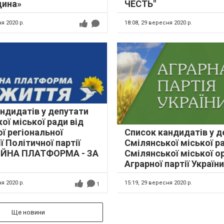
щина»
ЧЕСТЬ"
я 2020 р.
18:08,
29 вересня 2020 р.
ндидатів у депутати
ої міської ради від
ї регіональної
Список кандидатів у д
ї Політичної партії
Смілянської міської р
ІЙНА ПЛАТФОРМА - ЗА
Смілянської міської ор
Аграрної партії України
я 2020 р.
15:19,
29 вересня 2020 р.
1
Ще новини