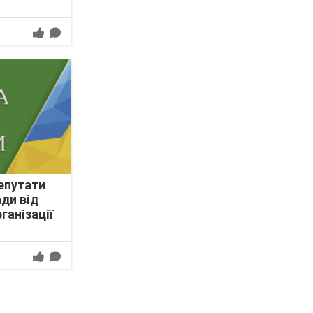
епутати
ади від
ганізації