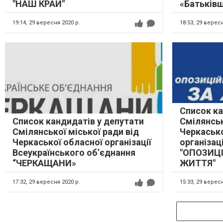
"НАШ КРАЙ"
«Батьків
19:14,
29 вересня 2020 р.
18:53,
29 вересн
Список ка
Список кандидатів у депутати
Смілянськ
Смілянської міської ради від
Черкасько
Черкаської обласної організації
організаці
Всеукраїнського об’єднання
"ОПОЗИЦ
“ЧЕРКАЩАНИ»
ЖИТТЯ"
17:32,
29 вересня 2020 р.
15:33,
29 вересн