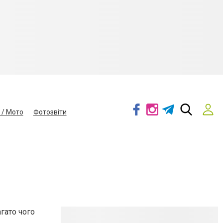
 / Мото
Фотозвіти
агато чого