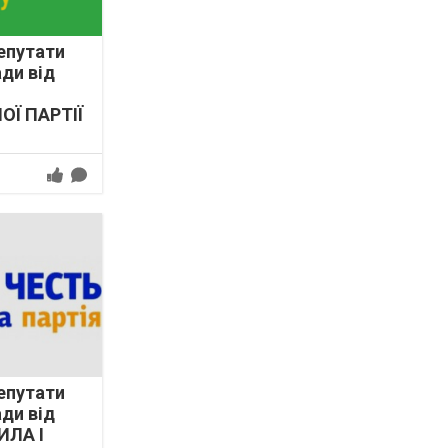
епутати
ади від
ОЇ ПАРТІЇ
епутати
ади від
ИЛА І