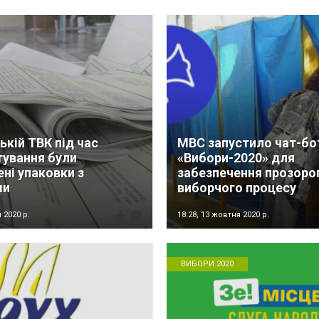
ькій ТВК під час
МВС запустило чат-бо
тування були
«Вибори-2020» для
ні упаковки з
забезпечення прозоро
ми
виборчого процесу
 2020 р.
18:28,
13 жовтня 2020 р.
ВИБОРИ 2020