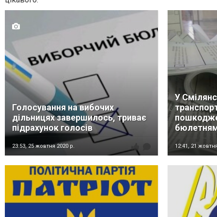
У Смілянс
Голосування на вибочих
транспор
дільницях завершилось, триває
пошкодже
підрахунок голосів
бюлетня
23:53,
25 жовтня 2020 р.
12:41,
21 жовтня