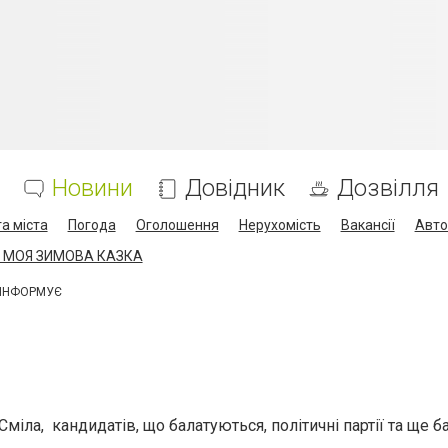
Новини
Довідник
Дозвілля
а міста
Погода
Оголошення
Нерухомість
Вакансії
Авто
 МОЯ ЗИМОВА КАЗКА
 ІНФОРМУЄ
міла, кандидатів, що балатуються, політичні партії та ще б