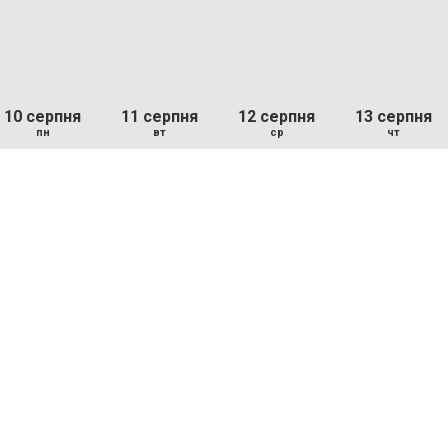
10 серпня
11 серпня
12 серпня
13 серпня
пн
вт
ср
чт