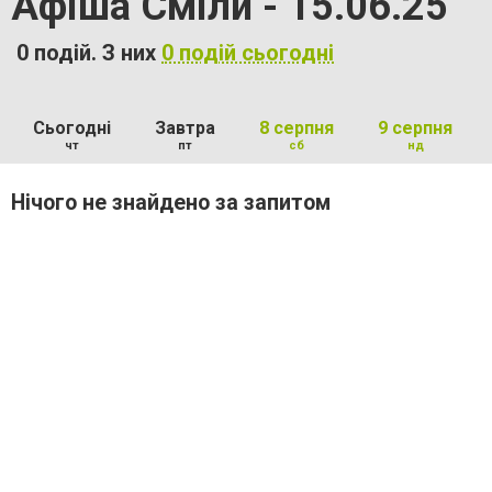
Афіша Сміли - 15.06.25
0 подій. З них
0 подій сьогодні
Сьогодні
Завтра
8 серпня
9 серпня
чт
пт
сб
нд
Нічого не знайдено за запитом