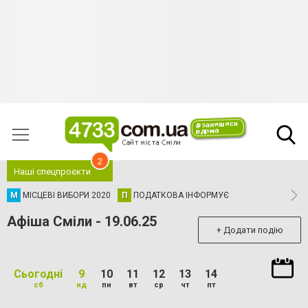
2
Наші спецпроєкти
М
МІСЦЕВІ ВИБОРИ 2020
П
ПОДАТКОВА ІНФОРМУЄ
Афіша Сміли - 19.06.25
+ Додати подію
Сьогодні
9
10
11
12
13
14
сб
нд
пн
вт
ср
чт
пт