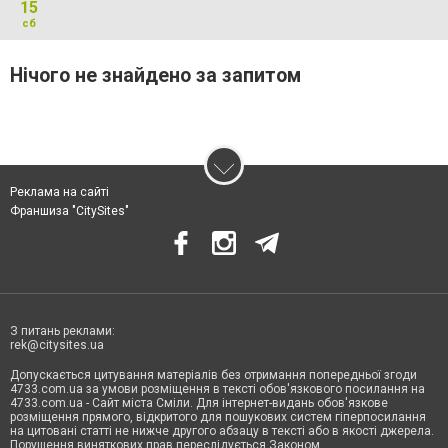
15
сб
Нічого не знайдено за запитом
Реклама на сайті
Франшиза "CitySites"
З питань реклами:
rek@citysites.ua
Допускається цитування матеріалів без отримання попередньої згоди
4733.com.ua за умови розміщення в тексті обов'язкового посилання на
4733.com.ua - Сайт міста Сміли. Для інтернет-видань обов'язкове
розміщення прямого, відкритого для пошукових систем гіперпосилання
на цитовані статті не нижче другого абзацу в тексті або в якості джерела.
Порушення виняткових прав переслідується Законом.