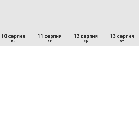
10 серпня
11 серпня
12 серпня
13 серпня
пн
вт
ср
чт