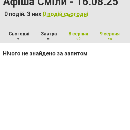
Афіша Сміли - 16.08.25
0 подій. З них
0 подій сьогодні
Сьогодні
Завтра
8 серпня
9 серпня
чт
пт
сб
нд
Нічого не знайдено за запитом