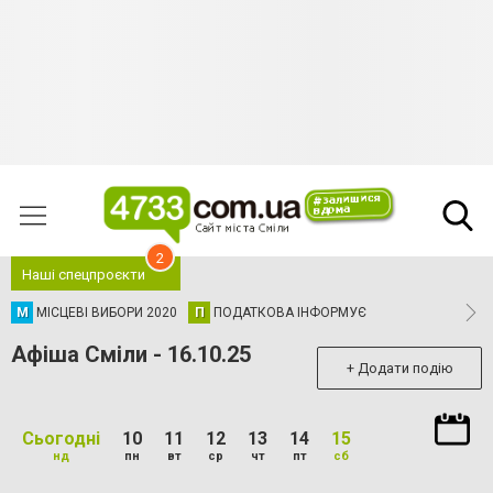
2
Наші спецпроєкти
М
МІСЦЕВІ ВИБОРИ 2020
П
ПОДАТКОВА ІНФОРМУЄ
Афіша Сміли - 16.10.25
+ Додати подію
Сьогодні
10
11
12
13
14
15
нд
пн
вт
ср
чт
пт
сб