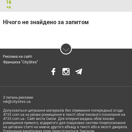
16
нд
Нічого не знайдено за запитом
Реклама на сайті
Франшиза "CitySites"
З питань реклами:
rek@citysites.ua
Допускається цитування матеріалів без отримання попередньої згоди
4733.com.ua за умови розміщення в тексті обов'язкового посилання на
4733.com.ua - Сайт міста Сміли. Для інтернет-видань обов'язкове
розміщення прямого, відкритого для пошукових систем гіперпосилання
на цитовані статті не нижче другого абзацу в тексті або в якості джерела.
Порушення виняткових прав переслідується Законом.