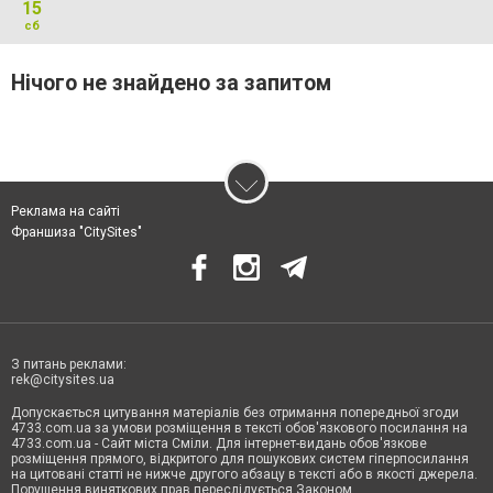
15
сб
Нічого не знайдено за запитом
Реклама на сайті
Франшиза "CitySites"
З питань реклами:
rek@citysites.ua
Допускається цитування матеріалів без отримання попередньої згоди
4733.com.ua за умови розміщення в тексті обов'язкового посилання на
4733.com.ua - Сайт міста Сміли. Для інтернет-видань обов'язкове
розміщення прямого, відкритого для пошукових систем гіперпосилання
на цитовані статті не нижче другого абзацу в тексті або в якості джерела.
Порушення виняткових прав переслідується Законом.