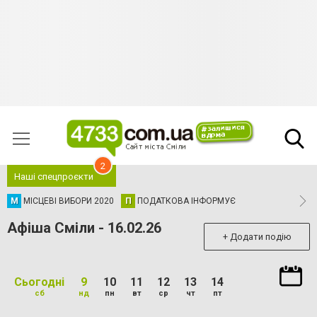
2
Наші спецпроєкти
М
МІСЦЕВІ ВИБОРИ 2020
П
ПОДАТКОВА ІНФОРМУЄ
Афіша Сміли - 16.02.26
+ Додати подію
Сьогодні
9
10
11
12
13
14
сб
нд
пн
вт
ср
чт
пт