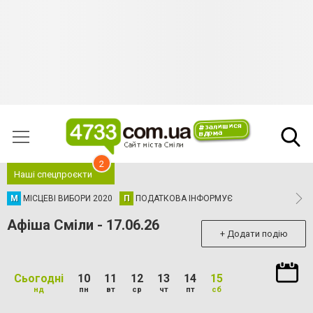
2
Наші спецпроєкти
М
МІСЦЕВІ ВИБОРИ 2020
П
ПОДАТКОВА ІНФОРМУЄ
Афіша Сміли - 17.06.26
+ Додати подію
Сьогодні
10
11
12
13
14
15
нд
пн
вт
ср
чт
пт
сб