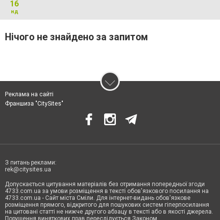
16
нд
Нічого не знайдено за запитом
Реклама на сайті
Франшиза "CitySites"
З питань реклами:
rek@citysites.ua
Допускається цитування матеріалів без отримання попередньої згоди
4733.com.ua за умови розміщення в тексті обов'язкового посилання на
4733.com.ua - Сайт міста Сміли. Для інтернет-видань обов'язкове
розміщення прямого, відкритого для пошукових систем гіперпосилання
на цитовані статті не нижче другого абзацу в тексті або в якості джерела.
Порушення виняткових прав переслідується Законом.