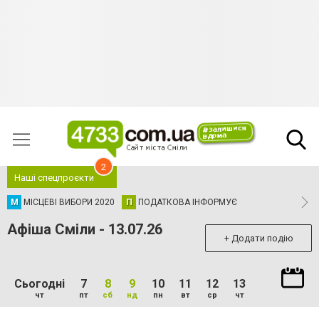
2
Наші спецпроєкти
М
МІСЦЕВІ ВИБОРИ 2020
П
ПОДАТКОВА ІНФОРМУЄ
Афіша Сміли - 13.07.26
+ Додати подію
Сьогодні
7
8
9
10
11
12
13
чт
пт
сб
нд
пн
вт
ср
чт