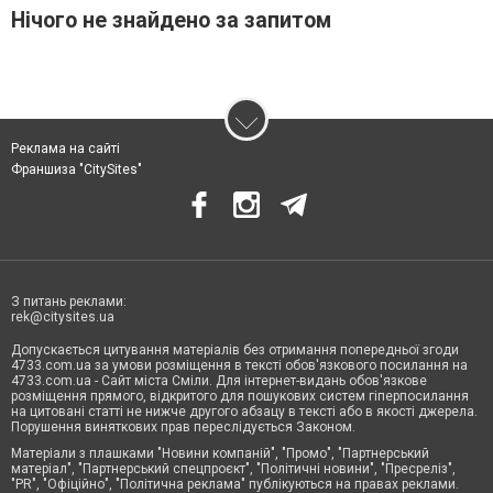
Нічого не знайдено за запитом
Реклама на сайті
Франшиза "CitySites"
З питань реклами:
rek@citysites.ua
Допускається цитування матеріалів без отримання попередньої згоди
4733.com.ua за умови розміщення в тексті обов'язкового посилання на
4733.com.ua - Сайт міста Сміли. Для інтернет-видань обов'язкове
розміщення прямого, відкритого для пошукових систем гіперпосилання
на цитовані статті не нижче другого абзацу в тексті або в якості джерела.
Порушення виняткових прав переслідується Законом.
Матеріали з плашками "Новини компаній", "Промо", "Партнерський
матеріал", "Партнерський спецпроєкт", "Політичні новини", "Пресреліз",
"PR", "Офіційно", "Політична реклама" публікуються на правах реклами.