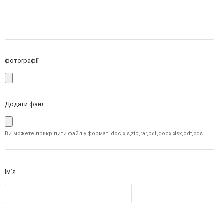
фотографії
Додати файл
Ви можете прикріпити файл у форматі doc,xls,zip,rar,pdf,docx,xlsx,odt,ods
Ім’я